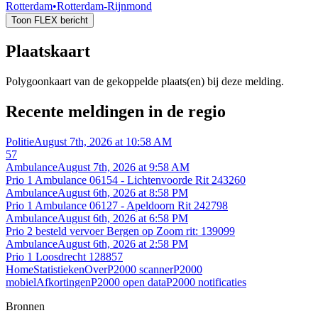
Rotterdam
•
Rotterdam-Rijnmond
Toon FLEX bericht
Plaatskaart
Polygoonkaart van de gekoppelde plaats(en) bij deze melding.
Recente meldingen in de regio
Politie
August 7th, 2026 at 10:58 AM
57
Ambulance
August 7th, 2026 at 9:58 AM
Prio 1 Ambulance 06154 - Lichtenvoorde Rit 243260
Ambulance
August 6th, 2026 at 8:58 PM
Prio 1 Ambulance 06127 - Apeldoorn Rit 242798
Ambulance
August 6th, 2026 at 6:58 PM
Prio 2 besteld vervoer Bergen op Zoom rit: 139099
Ambulance
August 6th, 2026 at 2:58 PM
Prio 1 Loosdrecht 128857
Home
Statistieken
Over
P2000 scanner
P2000
mobiel
Afkortingen
P2000 open data
P2000 notificaties
Bronnen