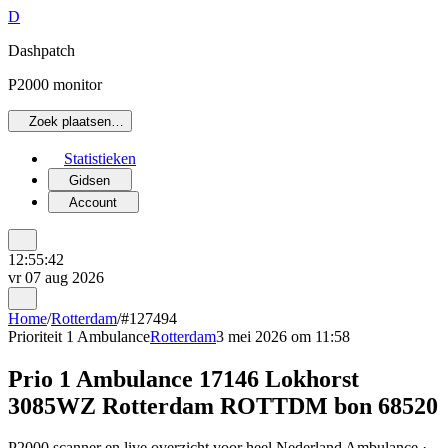
D
Dashpatch
P2000 monitor
Zoek plaatsen…
Statistieken
Gidsen
Account
12:55:42
vr 07 aug 2026
Home
/
Rotterdam
/
#127494
Prioriteit 1
Ambulance
Rotterdam
3 mei 2026 om 11:58
Prio 1 Ambulance 17146 Lokhorst
3085WZ Rotterdam ROTTDM bon 68520
P2000 scanner en live overzicht voor heel Nederland Ambulance ·