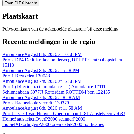
Toon FLEX bericht
Plaatskaart
Polygoonkaart van de gekoppelde plaats(en) bij deze melding.
Recente meldingen in de regio
Ambulance
August 8th, 2026 at 10:58 PM
Prio 2 DP4 Delft Krakeelpolderweg DELFT Centraal opstellen
15113
Ambulance
August 8th, 2026 at 5:58 PM
Prio 1 Breukelen 130048
Ambulance
August 7th, 2026 at 12:58 PM
Prio 1 (Directe inzet ambulance : ja) Ambulance 17111
Schinnenbaan 3077JJ Rotterdam ROTTDM bon 122435
Ambulance
August 7th, 2026 at 8:58 AM
Prio 2 Raamsdonksveer rit: 139379
Ambulance
August 6th, 2026 at 11:58 AM
Prio 1 13179 Van Heuven Goedhartlaan 1181 Amstelveen 75683
Home
Statistieken
Over
P2000 scanner
P2000
mobiel
Afkortingen
P2000 open data
P2000 notificaties