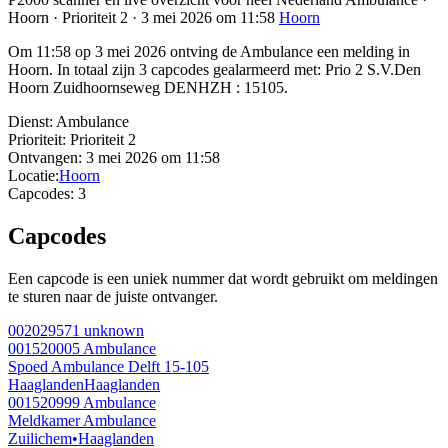
Hoorn · Prioriteit 2 · 3 mei 2026 om 11:58
Hoorn
Om 11:58 op 3 mei 2026 ontving de Ambulance een melding in
Hoorn. In totaal zijn 3 capcodes gealarmeerd met: Prio 2 S.V.Den
Hoorn Zuidhoornseweg DENHZH : 15105.
Dienst:
Ambulance
Prioriteit:
Prioriteit 2
Ontvangen:
3 mei 2026 om 11:58
Locatie:
Hoorn
Capcodes:
3
Capcodes
Een capcode is een uniek nummer dat wordt gebruikt om meldingen
te sturen naar de juiste ontvanger.
002029571
unknown
001520005
Ambulance
Spoed Ambulance Delft 15-105
Haaglanden
Haaglanden
001520999
Ambulance
Meldkamer Ambulance
Zuilichem
•
Haaglanden