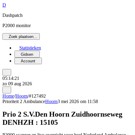
D
Dashpatch
P2000 monitor
Zoek plaatsen…
Statistieken
Gidsen
Account
05:14:21
zo 09 aug 2026
Home
/
Hoorn
/
#127492
Prioriteit 2
Ambulance
Hoorn
3 mei 2026 om 11:58
Prio 2 S.V.Den Hoorn Zuidhoornseweg
DENHZH : 15105
P2000 scanner en live overzicht voor heel Nederland Ambulance ·