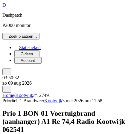
D
Dashpatch
P2000 monitor
Zoek plaatsen…
Statistieken
Gidsen
Account
03:50:32
zo 09 aug 2026
Home
/
Kootwijk
/
#127491
Prioriteit 1
Brandweer
Kootwijk
3 mei 2026 om 11:58
Prio 1 BON-01 Voertuigbrand
(aanhanger) A1 Re 74,4 Radio Kootwijk
062541