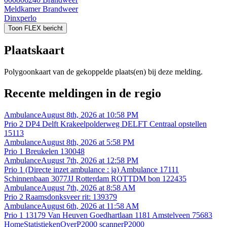
Meldkamer Brandweer
Dinxperlo
Toon FLEX bericht
Plaatskaart
Polygoonkaart van de gekoppelde plaats(en) bij deze melding.
Recente meldingen in de regio
Ambulance
August 8th, 2026 at 10:58 PM
Prio 2 DP4 Delft Krakeelpolderweg DELFT Centraal opstellen
15113
Ambulance
August 8th, 2026 at 5:58 PM
Prio 1 Breukelen 130048
Ambulance
August 7th, 2026 at 12:58 PM
Prio 1 (Directe inzet ambulance : ja) Ambulance 17111
Schinnenbaan 3077JJ Rotterdam ROTTDM bon 122435
Ambulance
August 7th, 2026 at 8:58 AM
Prio 2 Raamsdonksveer rit: 139379
Ambulance
August 6th, 2026 at 11:58 AM
Prio 1 13179 Van Heuven Goedhartlaan 1181 Amstelveen 75683
Home
Statistieken
Over
P2000 scanner
P2000