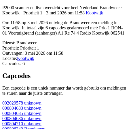
P2000 scanner en live overzicht voor heel Nederland Brandweer ·
Kootwijk · Prioriteit 1 · 3 mei 2026 om 11:58
Kootwijk
Om 11:58 op 3 mei 2026 ontving de Brandweer een melding in
Kootwijk. In totaal zijn 6 capcodes gealarmeerd met: Prio 1 BON-
01 Voertuigbrand (aanhanger) A1 Re 74,4 Radio Kootwijk 062541.
Dienst:
Brandweer
Prioriteit:
Prioriteit 1
Ontvangen:
3 mei 2026 om 11:58
Locatie:
Kootwijk
Capcodes:
6
Capcodes
Een capcode is een uniek nummer dat wordt gebruikt om meldingen
te sturen naar de juiste ontvanger.
002029578
unknown
000804683
unknown
000804685
unknown
000804686
unknown
000804710
unknown
000806240
Brandweer