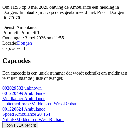
Om 11:55 op 3 mei 2026 ontving de Ambulance een melding in
Dongen. In totaal zijn 3 capcodes gealarmeerd met: Prio 1 Dongen
rit: 77676.
Dienst:
Ambulance
Prioriteit:
Prioriteit 1
Ontvangen:
3 mei 2026 om 11:55
Locatie:
Dongen
Capcodes:
3
Capcodes
Een capcode is een uniek nummer dat wordt gebruikt om meldingen
te sturen naar de juiste ontvanger.
002029582
unknown
001220499
Ambulance
Meldkamer Ambulance
Hattemerbroek
•
Midden- en West-Brabant
001220624
Ambulance
Spoed Ambulance 20-164
Niftrik
•
Midden- en West-Brabant
Toon FLEX bericht