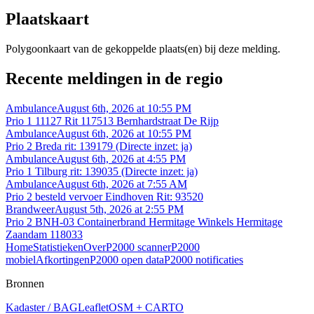
Plaatskaart
Polygoonkaart van de gekoppelde plaats(en) bij deze melding.
Recente meldingen in de regio
Ambulance
August 6th, 2026 at 10:55 PM
Prio 1 11127 Rit 117513 Bernhardstraat De Rijp
Ambulance
August 6th, 2026 at 10:55 PM
Prio 2 Breda rit: 139179 (Directe inzet: ja)
Ambulance
August 6th, 2026 at 4:55 PM
Prio 1 Tilburg rit: 139035 (Directe inzet: ja)
Ambulance
August 6th, 2026 at 7:55 AM
Prio 2 besteld vervoer Eindhoven Rit: 93520
Brandweer
August 5th, 2026 at 2:55 PM
Prio 2 BNH-03 Containerbrand Hermitage Winkels Hermitage
Zaandam 118033
Home
Statistieken
Over
P2000 scanner
P2000
mobiel
Afkortingen
P2000 open data
P2000 notificaties
Bronnen
Kadaster / BAG
Leaflet
OSM + CARTO