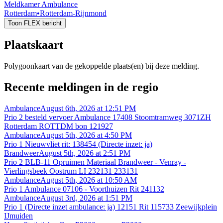
Meldkamer Ambulance
Rotterdam
•
Rotterdam-Rijnmond
Toon FLEX bericht
Plaatskaart
Polygoonkaart van de gekoppelde plaats(en) bij deze melding.
Recente meldingen in de regio
Ambulance
August 6th, 2026 at 12:51 PM
Prio 2 besteld vervoer Ambulance 17408 Stoomtramweg 3071ZH
Rotterdam ROTTDM bon 121927
Ambulance
August 5th, 2026 at 4:50 PM
Prio 1 Nieuwvliet rit: 138454 (Directe inzet: ja)
Brandweer
August 5th, 2026 at 2:51 PM
Prio 2 BLB-11 Opruimen Materiaal Brandweer - Venray -
Vierlingsbeek Oostrum LI 232131 233131
Ambulance
August 5th, 2026 at 10:50 AM
Prio 1 Ambulance 07106 - Voorthuizen Rit 241132
Ambulance
August 3rd, 2026 at 1:51 PM
Prio 1 (Directe inzet ambulance: ja) 12151 Rit 115733 Zeewijkplein
IJmuiden