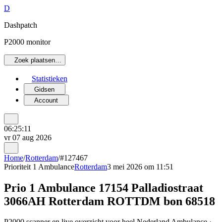
D
Dashpatch
P2000 monitor
Zoek plaatsen…
Statistieken
Gidsen
Account
06:25:11
vr 07 aug 2026
Home
/
Rotterdam
/
#127467
Prioriteit 1
Ambulance
Rotterdam
3 mei 2026 om 11:51
Prio 1 Ambulance 17154 Palladiostraat
3066AH Rotterdam ROTTDM bon 68518
P2000 scanner en live overzicht voor heel Nederland Ambulance ·