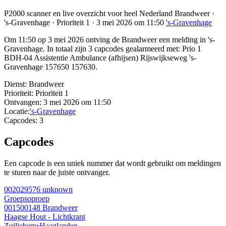
P2000 scanner en live overzicht voor heel Nederland Brandweer ·
's-Gravenhage · Prioriteit 1 · 3 mei 2026 om 11:50
's-Gravenhage
Om 11:50 op 3 mei 2026 ontving de Brandweer een melding in 's-
Gravenhage. In totaal zijn 3 capcodes gealarmeerd met: Prio 1
BDH-04 Assistentie Ambulance (afhijsen) Rijswijkseweg 's-
Gravenhage 157650 157630.
Dienst:
Brandweer
Prioriteit:
Prioriteit 1
Ontvangen:
3 mei 2026 om 11:50
Locatie:
's-Gravenhage
Capcodes:
3
Capcodes
Een capcode is een uniek nummer dat wordt gebruikt om meldingen
te sturen naar de juiste ontvanger.
002029576
unknown
Groepsoproep
001500148
Brandweer
Haagse Hout - Lichtkrant
Zuilichem
•
Haaglanden