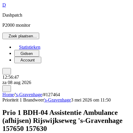
D
Dashpatch
P2000 monitor
Zoek plaatsen…
Statistieken
Gidsen
Account
12:56:47
za 08 aug 2026
Home
/
's-Gravenhage
/
#127464
Prioriteit 1
Brandweer
's-Gravenhage
3 mei 2026 om 11:50
Prio 1 BDH-04 Assistentie Ambulance
(afhijsen) Rijswijkseweg 's-Gravenhage
157650 157630