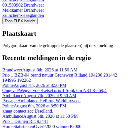
001503902
Brandweer
Meldkamer Brandweer
Zuilichem
•
Haaglanden
Toon FLEX bericht
Plaatskaart
Polygoonkaart van de gekoppelde plaats(en) bij deze melding.
Recente meldingen in de regio
Brandweer
August 8th, 2026 at 11:50 AM
Prio 1 BZB-04 brand natuur Grensweg Rilland 194230 201442
194995 192262
Politie
August 7th, 2026 at 8:50 PM
Ongeval/Wegvervoer/Letsel prio 1 Spijk Gn N33 Re 69,4
Ambulance
August 7th, 2026 at 9:50 AM
Passage Ambulance Hefbrug Waddinxveen
Politie
August 6th, 2026 at 8:50 PM
graag contact zcc IJsselland.
Ambulance
August 5th, 2026 at 11:50 PM
Prio 1 Drunen Rit: 93441
Home
Statistieken
Over
P2000 scanner
P2000