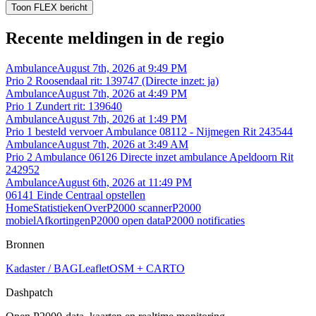
Toon FLEX bericht
Recente meldingen in de regio
Ambulance
August 7th, 2026 at 9:49 PM
Prio 2 Roosendaal rit: 139747 (Directe inzet: ja)
Ambulance
August 7th, 2026 at 4:49 PM
Prio 1 Zundert rit: 139640
Ambulance
August 7th, 2026 at 1:49 PM
Prio 1 besteld vervoer Ambulance 08112 - Nijmegen Rit 243544
Ambulance
August 7th, 2026 at 3:49 AM
Prio 2 Ambulance 06126 Directe inzet ambulance Apeldoorn Rit
242952
Ambulance
August 6th, 2026 at 11:49 PM
06141 Einde Centraal opstellen
Home
Statistieken
Over
P2000 scanner
P2000
mobiel
Afkortingen
P2000 open data
P2000 notificaties
Bronnen
Kadaster / BAG
Leaflet
OSM + CARTO
Dashpatch