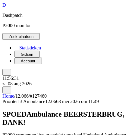
D
Dashpatch
P2000 monitor
Zoek plaatsen…
Statistieken
Gidsen
Account
11:56:31
za 08 aug 2026
Home
/
12.066
/
#127460
Prioriteit 3
Ambulance
12.066
3 mei 2026 om 11:49
SPOEDAmbulance BEERSTERBRUG,
DANK!
P2000 scanner en live overzicht voor heel Nederland Ambulance ·