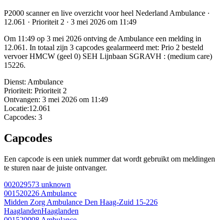
P2000 scanner en live overzicht voor heel Nederland Ambulance ·
12.061 · Prioriteit 2 · 3 mei 2026 om 11:49
Om 11:49 op 3 mei 2026 ontving de Ambulance een melding in
12.061. In totaal zijn 3 capcodes gealarmeerd met: Prio 2 besteld
vervoer HMCW (geel 0) SEH Lijnbaan SGRAVH : (medium care)
15226.
Dienst:
Ambulance
Prioriteit:
Prioriteit 2
Ontvangen:
3 mei 2026 om 11:49
Locatie:
12.061
Capcodes:
3
Capcodes
Een capcode is een uniek nummer dat wordt gebruikt om meldingen
te sturen naar de juiste ontvanger.
002029573
unknown
001520226
Ambulance
Midden Zorg Ambulance Den Haag-Zuid 15-226
Haaglanden
Haaglanden
001520998
Ambulance