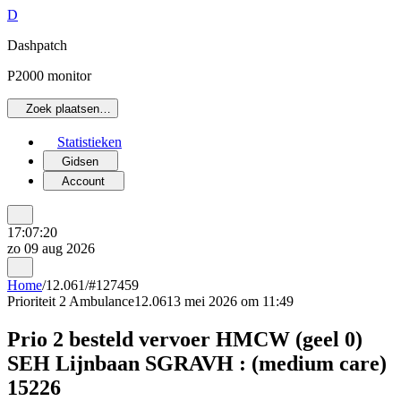
D
Dashpatch
P2000 monitor
Zoek plaatsen…
Statistieken
Gidsen
Account
17:07:20
zo 09 aug 2026
Home
/
12.061
/
#127459
Prioriteit 2
Ambulance
12.061
3 mei 2026 om 11:49
Prio 2 besteld vervoer HMCW (geel 0)
SEH Lijnbaan SGRAVH : (medium care)
15226