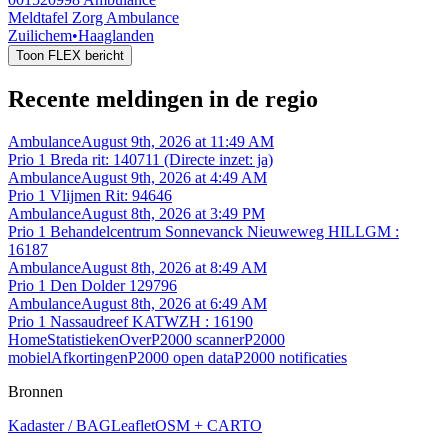
Meldtafel Zorg Ambulance
Zuilichem
•
Haaglanden
Toon FLEX bericht
Recente meldingen in de regio
Ambulance
August 9th, 2026 at 11:49 AM
Prio 1 Breda rit: 140711 (Directe inzet: ja)
Ambulance
August 9th, 2026 at 4:49 AM
Prio 1 Vlijmen Rit: 94646
Ambulance
August 8th, 2026 at 3:49 PM
Prio 1 Behandelcentrum Sonnevanck Nieuweweg HILLGM :
16187
Ambulance
August 8th, 2026 at 8:49 AM
Prio 1 Den Dolder 129796
Ambulance
August 8th, 2026 at 6:49 AM
Prio 1 Nassaudreef KATWZH : 16190
Home
Statistieken
Over
P2000 scanner
P2000
mobiel
Afkortingen
P2000 open data
P2000 notificaties
Bronnen
Kadaster / BAG
Leaflet
OSM + CARTO