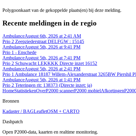
Polygoonkaart van de gekoppelde plaats(en) bij deze melding.
Recente meldingen in de regio
Ambulance
August 6th, 2026 at 2:41 AM
Prio 2 Zeepziederstraat DELFGW : 15145
Ambulance
August 5th, 2026 at 9:41 PM
Prio 1 - Enschede
Ambulance
August 5th, 2026 at 7:41 PM
Prio 2 Schuwacht LEKKKK Directe inzet 16152
Ambulance
August 5th, 2026 at 2:41 PM
Prio 1 Ambulance 18187 Willem-Alexanderstraat 3265BW Piershil
Ambulance
August 5th, 2026 at 1:41 PM
Prio 2 Teteringen rit: 138373 (Directe inzet: ja)
Home
Statistieken
Over
P2000 scanner
P2000 mobiel
Afkortingen
P2000
Bronnen
Kadaster / BAG
Leaflet
OSM + CARTO
Dashpatch
Open P2000-data, kaarten en realtime monitoring.