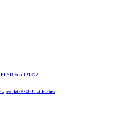
 PIERSH bon 121472
 open data
P2000 notificaties