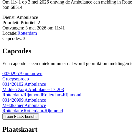
Om 11:41 op 3 mei 2026 ontving de Ambulance een melding in Rott
bon 68514.
Dienst:
Ambulance
Prioriteit:
Prioriteit 2
Ontvangen:
3 mei 2026 om 11:41
Locatie:
Rotterdam
Capcodes:
3
Capcodes
Een capcode is een uniek nummer dat wordt gebruikt om meldingen te 
002029579
unknown
Groepsoproep
001420102
Ambulance
Midden Zorg Ambulance 17-203
Rotterdam-Rijnmond
Rotterdam-Rijnmond
001420999
Ambulance
Meldkamer Ambulance
Rotterdam
•
Rotterdam-Rijnmond
Toon FLEX bericht
Plaatskaart