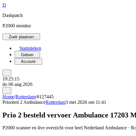
D
Dashpatch
P2000 monitor
Zoek plaatsen…
Statistieken
Gidsen
Account
19:25:15
do 06 aug 2026
Home
/
Rotterdam
/
#127445
Prioriteit 2
Ambulance
Rotterdam
3 mei 2026 om 11:41
Prio 2 besteld vervoer Ambulance 1720
P2000 scanner en live overzicht voor heel Nederland Ambulance · Rot