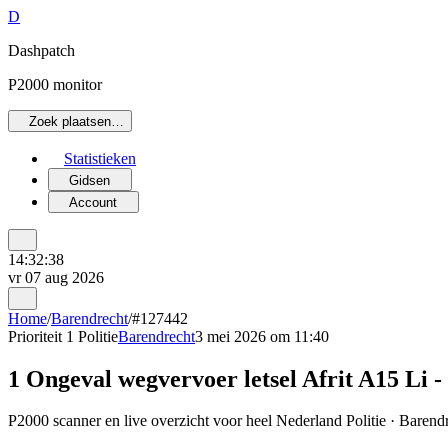
D
Dashpatch
P2000 monitor
Zoek plaatsen…
Statistieken
Gidsen
Account
14:32:38
vr 07 aug 2026
Home
/
Barendrecht
/
#127442
Prioriteit 1
Politie
Barendrecht
3 mei 2026 om 11:40
1 Ongeval wegvervoer letsel Afrit A15 Li
P2000 scanner en live overzicht voor heel Nederland Politie · Barendr