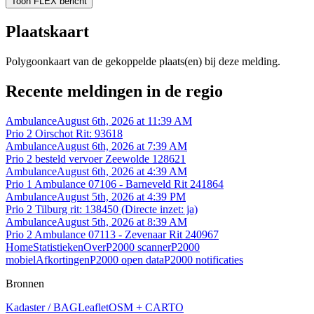
Toon FLEX bericht
Plaatskaart
Polygoonkaart van de gekoppelde plaats(en) bij deze melding.
Recente meldingen in de regio
Ambulance
August 6th, 2026 at 11:39 AM
Prio 2 Oirschot Rit: 93618
Ambulance
August 6th, 2026 at 7:39 AM
Prio 2 besteld vervoer Zeewolde 128621
Ambulance
August 6th, 2026 at 4:39 AM
Prio 1 Ambulance 07106 - Barneveld Rit 241864
Ambulance
August 5th, 2026 at 4:39 PM
Prio 2 Tilburg rit: 138450 (Directe inzet: ja)
Ambulance
August 5th, 2026 at 8:39 AM
Prio 2 Ambulance 07113 - Zevenaar Rit 240967
Home
Statistieken
Over
P2000 scanner
P2000
mobiel
Afkortingen
P2000 open data
P2000 notificaties
Bronnen
Kadaster / BAG
Leaflet
OSM + CARTO