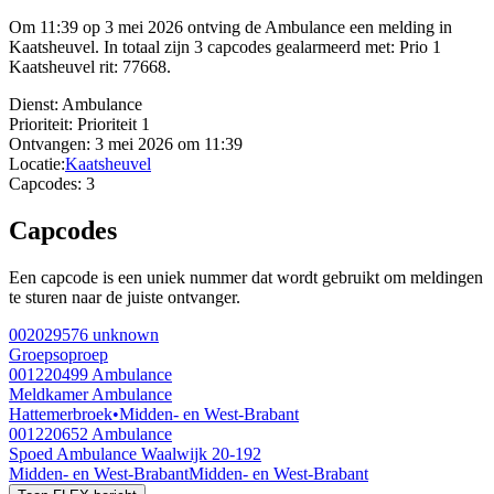
Om 11:39 op 3 mei 2026 ontving de Ambulance een melding in
Kaatsheuvel. In totaal zijn 3 capcodes gealarmeerd met: Prio 1
Kaatsheuvel rit: 77668.
Dienst:
Ambulance
Prioriteit:
Prioriteit 1
Ontvangen:
3 mei 2026 om 11:39
Locatie:
Kaatsheuvel
Capcodes:
3
Capcodes
Een capcode is een uniek nummer dat wordt gebruikt om meldingen
te sturen naar de juiste ontvanger.
002029576
unknown
Groepsoproep
001220499
Ambulance
Meldkamer Ambulance
Hattemerbroek
•
Midden- en West-Brabant
001220652
Ambulance
Spoed Ambulance Waalwijk 20-192
Midden- en West-Brabant
Midden- en West-Brabant