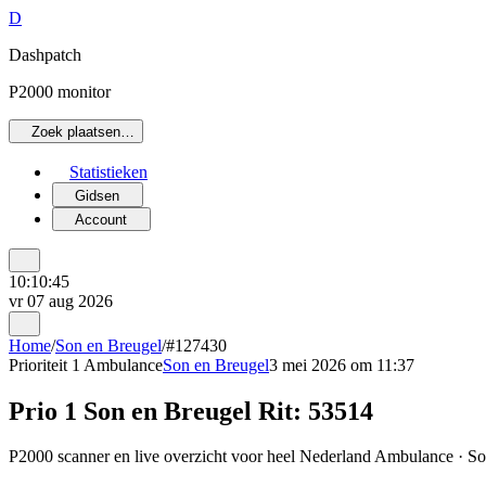
D
Dashpatch
P2000 monitor
Zoek plaatsen…
Statistieken
Gidsen
Account
10:10:45
vr 07 aug 2026
Home
/
Son en Breugel
/
#127430
Prioriteit 1
Ambulance
Son en Breugel
3 mei 2026 om 11:37
Prio 1 Son en Breugel Rit: 53514
P2000 scanner en live overzicht voor heel Nederland Ambulance · Son