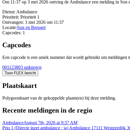
Om 11:37 op 3 mei 2026 ontving de Ambulance een melding in Son en 
Dienst:
Ambulance
Prioriteit:
Prioriteit 1
Ontvangen:
3 mei 2026 om 11:37
Locatie:
Son en Breugel
Capcodes:
1
Capcodes
Een capcode is een uniek nummer dat wordt gebruikt om meldingen te 
001123803
unknown
Toon FLEX bericht
Plaatskaart
Polygoonkaart van de gekoppelde plaats(en) bij deze melding.
Recente meldingen in de regio
Ambulance
August 7th, 2026 at 9:37 AM
Prio 1 (Directe inzet ambulance : ja) Ambulance 17111 Westzeed