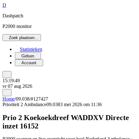
D
Dashpatch
P2000 monitor
Zoek plaatsen…
Statistieken
Gidsen
Account
15:19:49
vr 07 aug 2026
Home
/
09.038
/
#127427
Prioriteit 2
Ambulance
09.038
3 mei 2026 om 11:36
Prio 2 Koekoekdreef WADDXV Directe
inzet 16152
P2000 scanner en live overzicht voor heel Nederland Ambulance ·