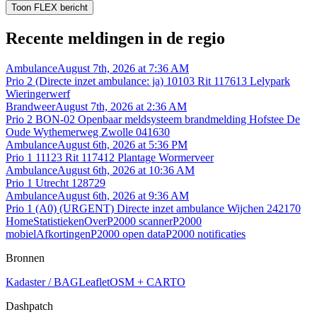
Toon FLEX bericht
Recente meldingen in de regio
Ambulance
August 7th, 2026 at 7:36 AM
Prio 2 (Directe inzet ambulance: ja) 10103 Rit 117613 Lelypark
Wieringerwerf
Brandweer
August 7th, 2026 at 2:36 AM
Prio 2 BON-02 Openbaar meldsysteem brandmelding Hofstee De
Oude Wythemerweg Zwolle 041630
Ambulance
August 6th, 2026 at 5:36 PM
Prio 1 11123 Rit 117412 Plantage Wormerveer
Ambulance
August 6th, 2026 at 10:36 AM
Prio 1 Utrecht 128729
Ambulance
August 6th, 2026 at 9:36 AM
Prio 1 (A0) (URGENT) Directe inzet ambulance Wijchen 242170
Home
Statistieken
Over
P2000 scanner
P2000
mobiel
Afkortingen
P2000 open data
P2000 notificaties
Bronnen
Kadaster / BAG
Leaflet
OSM + CARTO
Dashpatch