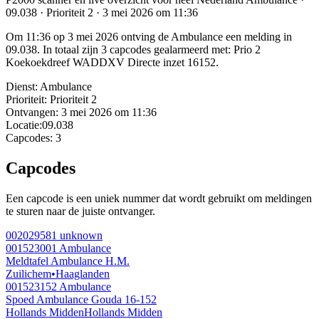
09.038 · Prioriteit 2 · 3 mei 2026 om 11:36
Om 11:36 op 3 mei 2026 ontving de Ambulance een melding in
09.038. In totaal zijn 3 capcodes gealarmeerd met: Prio 2
Koekoekdreef WADDXV Directe inzet 16152.
Dienst:
Ambulance
Prioriteit:
Prioriteit 2
Ontvangen:
3 mei 2026 om 11:36
Locatie:
09.038
Capcodes:
3
Capcodes
Een capcode is een uniek nummer dat wordt gebruikt om meldingen
te sturen naar de juiste ontvanger.
002029581
unknown
001523001
Ambulance
Meldtafel Ambulance H.M.
Zuilichem
•
Haaglanden
001523152
Ambulance
Spoed Ambulance Gouda 16-152
Hollands Midden
Hollands Midden