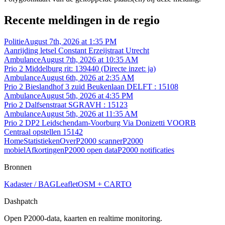
Recente meldingen in de regio
Politie
August 7th, 2026 at 1:35 PM
Aanrijding letsel Constant Erzeijstraat Utrecht
Ambulance
August 7th, 2026 at 10:35 AM
Prio 2 Middelburg rit: 139440 (Directe inzet: ja)
Ambulance
August 6th, 2026 at 2:35 AM
Prio 2 Bieslandhof 3 zuid Beukenlaan DELFT : 15108
Ambulance
August 5th, 2026 at 4:35 PM
Prio 2 Dalfsenstraat SGRAVH : 15123
Ambulance
August 5th, 2026 at 11:35 AM
Prio 2 DP2 Leidschendam-Voorburg Via Donizetti VOORB
Centraal opstellen 15142
Home
Statistieken
Over
P2000 scanner
P2000
mobiel
Afkortingen
P2000 open data
P2000 notificaties
Bronnen
Kadaster / BAG
Leaflet
OSM + CARTO
Dashpatch
Open P2000-data, kaarten en realtime monitoring.