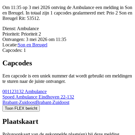
Om 11:35 op 3 mei 2026 ontving de Ambulance een melding in Son
en Breugel. In totaal zijn 1 capcodes gealarmeerd met: Prio 2 Son en
Breugel Rit: 53512.
Dienst:
Ambulance
Prioriteit:
Prioriteit 2
Ontvangen:
3 mei 2026 om 11:35
Locatie:
Son en Breugel
Capcodes:
1
Capcodes
Een capcode is een uniek nummer dat wordt gebruikt om meldingen
te sturen naar de juiste ontvanger.
001123132
Ambulance
Spoed Ambulance Eindhoven 22-132
Brabant-Zuidoost
Brabant-Zuidoost
Toon FLEX bericht
Plaatskaart
Polygoonkaart van de gekoppelde plaats(en) bij deze melding.