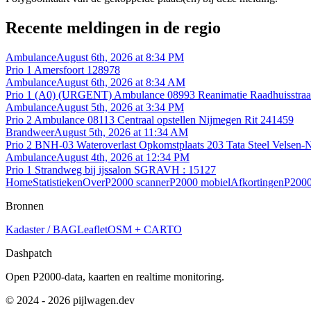
Recente meldingen in de regio
Ambulance
August 6th, 2026 at 8:34 PM
Prio 1 Amersfoort 128978
Ambulance
August 6th, 2026 at 8:34 AM
Prio 1 (A0) (URGENT) Ambulance 08993 Reanimatie Raadhuisstraat
Ambulance
August 5th, 2026 at 3:34 PM
Prio 2 Ambulance 08113 Centraal opstellen Nijmegen Rit 241459
Brandweer
August 5th, 2026 at 11:34 AM
Prio 2 BNH-03 Wateroverlast Opkomstplaats 203 Tata Steel Velse
Ambulance
August 4th, 2026 at 12:34 PM
Prio 1 Strandweg bij ijssalon SGRAVH : 15127
Home
Statistieken
Over
P2000 scanner
P2000 mobiel
Afkortingen
P2000
Bronnen
Kadaster / BAG
Leaflet
OSM + CARTO
Dashpatch
Open P2000-data, kaarten en realtime monitoring.
© 2024 - 2026 pijlwagen.dev