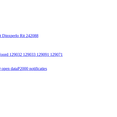
 Dinxperlo Rit 242088
n-Noord 129032 129033 129091 129071
 open data
P2000 notificaties