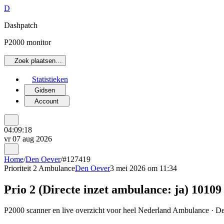
D
Dashpatch
P2000 monitor
Zoek plaatsen…
Statistieken
Gidsen
Account
04:09:18
vr 07 aug 2026
Home
/
Den Oever
/
#127419
Prioriteit 2
Ambulance
Den Oever
3 mei 2026 om 11:34
Prio 2 (Directe inzet ambulance: ja) 1010
P2000 scanner en live overzicht voor heel Nederland Ambulance · De