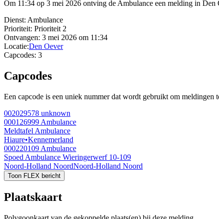
Om 11:34 op 3 mei 2026 ontving de Ambulance een melding in Den Oev
Dienst:
Ambulance
Prioriteit:
Prioriteit 2
Ontvangen:
3 mei 2026 om 11:34
Locatie:
Den Oever
Capcodes:
3
Capcodes
Een capcode is een uniek nummer dat wordt gebruikt om meldingen te 
002029578
unknown
000126999
Ambulance
Meldtafel Ambulance
Hiaure
•
Kennemerland
000220109
Ambulance
Spoed Ambulance Wieringerwerf 10-109
Noord-Holland Noord
Noord-Holland Noord
Toon FLEX bericht
Plaatskaart
Polygoonkaart van de gekoppelde plaats(en) bij deze melding.