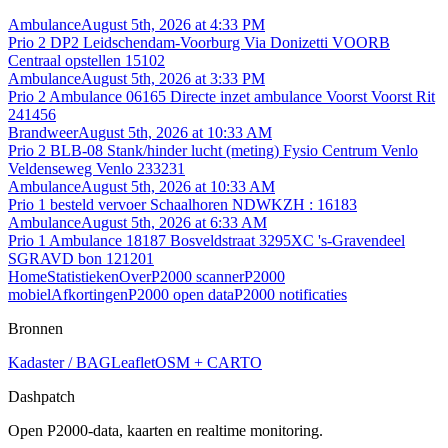
Ambulance
August 5th, 2026 at 4:33 PM
Prio 2 DP2 Leidschendam-Voorburg Via Donizetti VOORB
Centraal opstellen 15102
Ambulance
August 5th, 2026 at 3:33 PM
Prio 2 Ambulance 06165 Directe inzet ambulance Voorst Voorst Rit
241456
Brandweer
August 5th, 2026 at 10:33 AM
Prio 2 BLB-08 Stank/hinder lucht (meting) Fysio Centrum Venlo
Veldenseweg Venlo 233231
Ambulance
August 5th, 2026 at 10:33 AM
Prio 1 besteld vervoer Schaalhoren NDWKZH : 16183
Ambulance
August 5th, 2026 at 6:33 AM
Prio 1 Ambulance 18187 Bosveldstraat 3295XC 's-Gravendeel
SGRAVD bon 121201
Home
Statistieken
Over
P2000 scanner
P2000
mobiel
Afkortingen
P2000 open data
P2000 notificaties
Bronnen
Kadaster / BAG
Leaflet
OSM + CARTO
Dashpatch
Open P2000-data, kaarten en realtime monitoring.