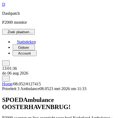
D
Dashpatch
P2000 monitor
Zoek plaatsen…
Statistieken
Gidsen
Account
13:01:36
do 06 aug 2026
Home
/
08.052
/
#127415
Prioriteit 3
Ambulance
08.052
3 mei 2026 om 11:33
SPOEDAmbulance
OOSTERHAVENBRUG!
P2000 scanner en live overzicht voor heel Nederland Ambulance ·