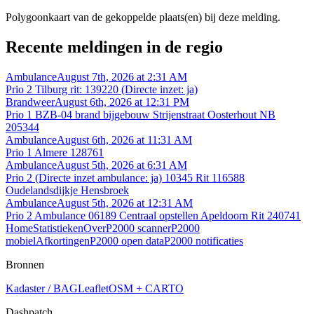
Polygoonkaart van de gekoppelde plaats(en) bij deze melding.
Recente meldingen in de regio
Ambulance
August 7th, 2026 at 2:31 AM
Prio 2 Tilburg rit: 139220 (Directe inzet: ja)
Brandweer
August 6th, 2026 at 12:31 PM
Prio 1 BZB-04 brand bijgebouw Strijenstraat Oosterhout NB
205344
Ambulance
August 6th, 2026 at 11:31 AM
Prio 1 Almere 128761
Ambulance
August 5th, 2026 at 6:31 AM
Prio 2 (Directe inzet ambulance: ja) 10345 Rit 116588
Oudelandsdijkje Hensbroek
Ambulance
August 5th, 2026 at 12:31 AM
Prio 2 Ambulance 06189 Centraal opstellen Apeldoorn Rit 240741
Home
Statistieken
Over
P2000 scanner
P2000
mobiel
Afkortingen
P2000 open data
P2000 notificaties
Bronnen
Kadaster / BAG
Leaflet
OSM + CARTO
Dashpatch