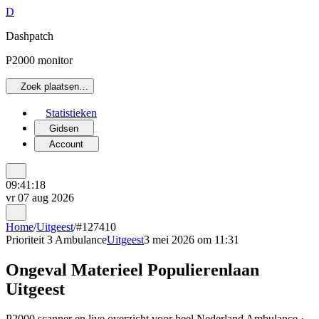
D
Dashpatch
P2000 monitor
Zoek plaatsen…
Statistieken
Gidsen
Account
09:41:18
vr 07 aug 2026
Home
/
Uitgeest
/
#127410
Prioriteit 3
Ambulance
Uitgeest
3 mei 2026 om 11:31
Ongeval Materieel Populierenlaan
Uitgeest
P2000 scanner en live overzicht voor heel Nederland Ambulance ·