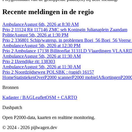
Recente meldingen in de regio
Ambulance
August 6th, 2026 at 8:30 AM
Prio 2 11124 Rit 117146 ZMC seh Koningin Julianaplein Zaandam
Politie
August 5th, 2026 at 1:30 PM
Prio 2 336801 Schip/watersp. in problemen Boei_56 Boei_56 Veerse
Ambulance
August 5th, 2026 at 12:30 PM
Prio 2 Ambulance 17138 Billitonflat 3131LD Vlaardingen VLAAR
Ambulance
August 5th, 2026 at 11:30 AM
Prio 2 IJzendijke rit: 138303
Ambulance
August 5th, 2026 at 11:30 AM
Prio 2 Noordzijdseweg POLSBK : (rapid) 16157
Home
Statistieken
Over
P2000 scanner
P2000 mobiel
Afkortingen
P2000
Bronnen
Kadaster / BAG
Leaflet
OSM + CARTO
Dashpatch
Open P2000-data, kaarten en realtime monitoring.
© 2024 - 2026 pijlwagen.dev