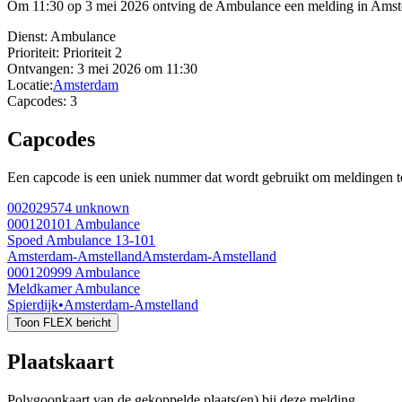
Om 11:30 op 3 mei 2026 ontving de Ambulance een melding in Amster
Dienst:
Ambulance
Prioriteit:
Prioriteit 2
Ontvangen:
3 mei 2026 om 11:30
Locatie:
Amsterdam
Capcodes:
3
Capcodes
Een capcode is een uniek nummer dat wordt gebruikt om meldingen te 
002029574
unknown
000120101
Ambulance
Spoed Ambulance 13-101
Amsterdam-Amstelland
Amsterdam-Amstelland
000120999
Ambulance
Meldkamer Ambulance
Spierdijk
•
Amsterdam-Amstelland
Toon FLEX bericht
Plaatskaart
Polygoonkaart van de gekoppelde plaats(en) bij deze melding.