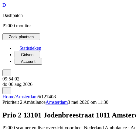
D
Dashpatch
P2000 monitor
Zoek plaatsen…
Statistieken
Gidsen
Account
09:54:02
do 06 aug 2026
Home
/
Amsterdam
/
#127408
Prioriteit 2
Ambulance
Amsterdam
3 mei 2026 om 11:30
Prio 2 13101 Jodenbreestraat 1011 Amste
P2000 scanner en live overzicht voor heel Nederland Ambulance · Am