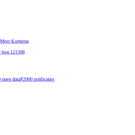
 Meer Kortgene
D bon 121398
 open data
P2000 notificaties