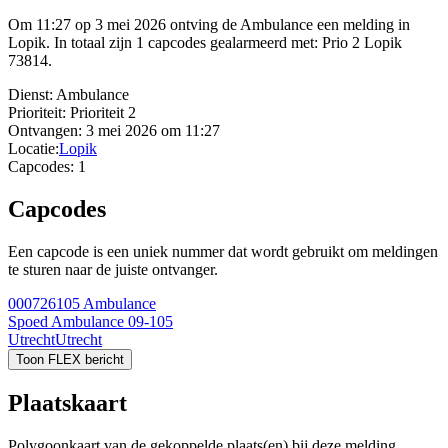
Om 11:27 op 3 mei 2026 ontving de Ambulance een melding in
Lopik. In totaal zijn 1 capcodes gealarmeerd met: Prio 2 Lopik
73814.
Dienst:
Ambulance
Prioriteit:
Prioriteit 2
Ontvangen:
3 mei 2026 om 11:27
Locatie:
Lopik
Capcodes:
1
Capcodes
Een capcode is een uniek nummer dat wordt gebruikt om meldingen
te sturen naar de juiste ontvanger.
000726105
Ambulance
Spoed Ambulance 09-105
Utrecht
Utrecht
Toon FLEX bericht
Plaatskaart
Polygoonkaart van de gekoppelde plaats(en) bij deze melding.