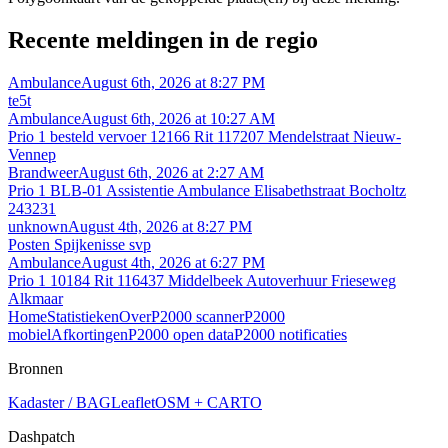
Recente meldingen in de regio
Ambulance
August 6th, 2026 at 8:27 PM
te5t
Ambulance
August 6th, 2026 at 10:27 AM
Prio 1 besteld vervoer 12166 Rit 117207 Mendelstraat Nieuw-
Vennep
Brandweer
August 6th, 2026 at 2:27 AM
Prio 1 BLB-01 Assistentie Ambulance Elisabethstraat Bocholtz
243231
unknown
August 4th, 2026 at 8:27 PM
Posten Spijkenisse svp
Ambulance
August 4th, 2026 at 6:27 PM
Prio 1 10184 Rit 116437 Middelbeek Autoverhuur Frieseweg
Alkmaar
Home
Statistieken
Over
P2000 scanner
P2000
mobiel
Afkortingen
P2000 open data
P2000 notificaties
Bronnen
Kadaster / BAG
Leaflet
OSM + CARTO
Dashpatch