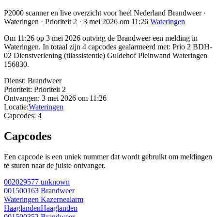
P2000 scanner en live overzicht voor heel Nederland Brandweer ·
Wateringen · Prioriteit 2 · 3 mei 2026 om 11:26
Wateringen
Om 11:26 op 3 mei 2026 ontving de Brandweer een melding in
Wateringen. In totaal zijn 4 capcodes gealarmeerd met: Prio 2 BDH-
02 Dienstverlening (tilassistentie) Guldehof Pleinwand Wateringen
156830.
Dienst:
Brandweer
Prioriteit:
Prioriteit 2
Ontvangen:
3 mei 2026 om 11:26
Locatie:
Wateringen
Capcodes:
4
Capcodes
Een capcode is een uniek nummer dat wordt gebruikt om meldingen
te sturen naar de juiste ontvanger.
002029577
unknown
001500163
Brandweer
Wateringen Kazernealarm
Haaglanden
Haaglanden
001500352
Brandweer