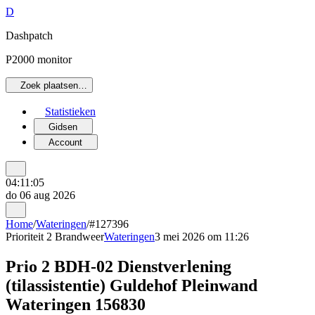
D
Dashpatch
P2000 monitor
Zoek plaatsen…
Statistieken
Gidsen
Account
04:11:05
do 06 aug 2026
Home
/
Wateringen
/
#127396
Prioriteit 2
Brandweer
Wateringen
3 mei 2026 om 11:26
Prio 2 BDH-02 Dienstverlening
(tilassistentie) Guldehof Pleinwand
Wateringen 156830