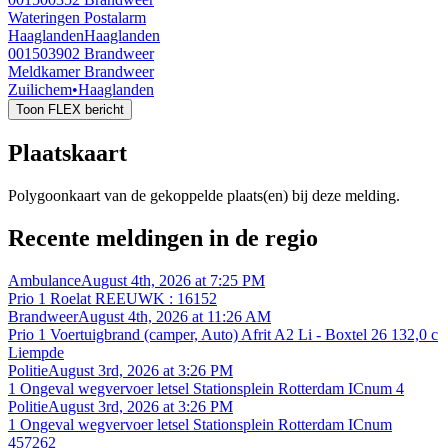
Wateringen Postalarm
Haaglanden
Haaglanden
001503902
Brandweer
Meldkamer Brandweer
Zuilichem
•
Haaglanden
Toon FLEX bericht
Plaatskaart
Polygoonkaart van de gekoppelde plaats(en) bij deze melding.
Recente meldingen in de regio
Ambulance
August 4th, 2026 at 7:25 PM
Prio 1 Roelat REEUWK : 16152
Brandweer
August 4th, 2026 at 11:26 AM
Prio 1 Voertuigbrand (camper, Auto) Afrit A2 Li - Boxtel 26 132,0 c
Liempde
Politie
August 3rd, 2026 at 3:26 PM
1 Ongeval wegvervoer letsel Stationsplein Rotterdam ICnum 4
Politie
August 3rd, 2026 at 3:26 PM
1 Ongeval wegvervoer letsel Stationsplein Rotterdam ICnum
457262