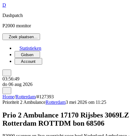
D
Dashpatch
P2000 monitor
Zoek plaatsen…
Statistieken
Gidsen
Account
03:56:49
do 06 aug 2026
Home
/
Rotterdam
/
#127393
Prioriteit 2
Ambulance
Rotterdam
3 mei 2026 om 11:25
Prio 2 Ambulance 17170 Rijsbes 3069LZ
Rotterdam ROTTDM bon 68506
P2000 scanner en live overzicht voor heel Nederland Ambulance ·