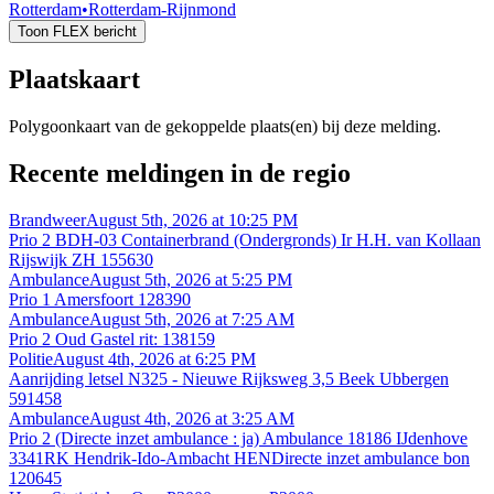
Rotterdam
•
Rotterdam-Rijnmond
Toon FLEX bericht
Plaatskaart
Polygoonkaart van de gekoppelde plaats(en) bij deze melding.
Recente meldingen in de regio
Brandweer
August 5th, 2026 at 10:25 PM
Prio 2 BDH-03 Containerbrand (Ondergronds) Ir H.H. van Kollaan
Rijswijk ZH 155630
Ambulance
August 5th, 2026 at 5:25 PM
Prio 1 Amersfoort 128390
Ambulance
August 5th, 2026 at 7:25 AM
Prio 2 Oud Gastel rit: 138159
Politie
August 4th, 2026 at 6:25 PM
Aanrijding letsel N325 - Nieuwe Rijksweg 3,5 Beek Ubbergen
591458
Ambulance
August 4th, 2026 at 3:25 AM
Prio 2 (Directe inzet ambulance : ja) Ambulance 18186 IJdenhove
3341RK Hendrik-Ido-Ambacht HENDirecte inzet ambulance bon
120645