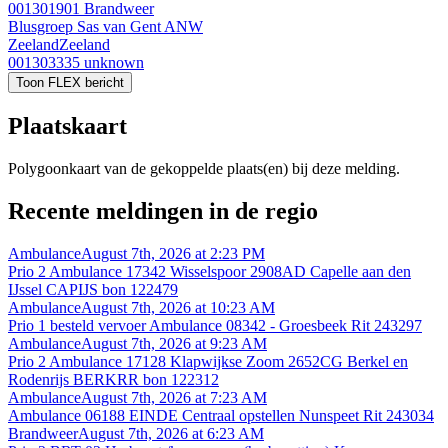
001301901
Brandweer
Blusgroep Sas van Gent ANW
Zeeland
Zeeland
001303335
unknown
Toon FLEX bericht
Plaatskaart
Polygoonkaart van de gekoppelde plaats(en) bij deze melding.
Recente meldingen in de regio
Ambulance
August 7th, 2026 at 2:23 PM
Prio 2 Ambulance 17342 Wisselspoor 2908AD Capelle aan den
IJssel CAPIJS bon 122479
Ambulance
August 7th, 2026 at 10:23 AM
Prio 1 besteld vervoer Ambulance 08342 - Groesbeek Rit 243297
Ambulance
August 7th, 2026 at 9:23 AM
Prio 2 Ambulance 17128 Klapwijkse Zoom 2652CG Berkel en
Rodenrijs BERKRR bon 122312
Ambulance
August 7th, 2026 at 7:23 AM
Ambulance 06188 EINDE Centraal opstellen Nunspeet Rit 243034
Brandweer
August 7th, 2026 at 6:23 AM