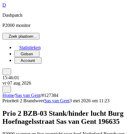
D
Dashpatch
P2000 monitor
Zoek plaatsen…
Statistieken
Gidsen
Account
15:46:01
vr 07 aug 2026
Home
/
Sas van Gent
/
#127384
Prioriteit 2
Brandweer
Sas van Gent
3 mei 2026 om 11:23
Prio 2 BZB-03 Stank/hinder lucht Burg
Hoefnagelsstraat Sas van Gent 196635
P2000 scanner en live overzicht voor heel Nederland Brandweer ·