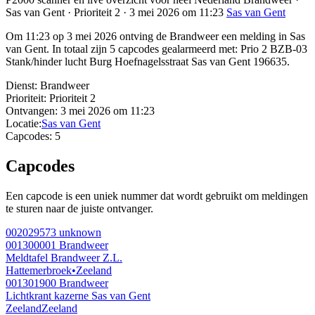
Sas van Gent · Prioriteit 2 · 3 mei 2026 om 11:23
Sas van Gent
Om 11:23 op 3 mei 2026 ontving de Brandweer een melding in Sas
van Gent. In totaal zijn 5 capcodes gealarmeerd met: Prio 2 BZB-03
Stank/hinder lucht Burg Hoefnagelsstraat Sas van Gent 196635.
Dienst:
Brandweer
Prioriteit:
Prioriteit 2
Ontvangen:
3 mei 2026 om 11:23
Locatie:
Sas van Gent
Capcodes:
5
Capcodes
Een capcode is een uniek nummer dat wordt gebruikt om meldingen
te sturen naar de juiste ontvanger.
002029573
unknown
001300001
Brandweer
Meldtafel Brandweer Z.L.
Hattemerbroek
•
Zeeland
001301900
Brandweer
Lichtkrant kazerne Sas van Gent
Zeeland
Zeeland