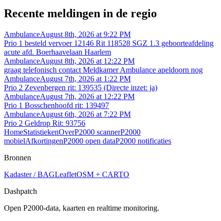
Recente meldingen in de regio
Ambulance
August 8th, 2026 at 9:22 PM
Prio 1 besteld vervoer 12146 Rit 118528 SGZ 1.3 geboorteafdeling
acute afd. Boerhaavelaan Haarlem
Ambulance
August 8th, 2026 at 12:22 PM
graag telefonisch contact Meldkamer Ambulance apeldoorn nog
Ambulance
August 7th, 2026 at 1:22 PM
Prio 2 Zevenbergen rit: 139535 (Directe inzet: ja)
Ambulance
August 7th, 2026 at 12:22 PM
Prio 1 Bosschenhoofd rit: 139497
Ambulance
August 6th, 2026 at 7:22 PM
Prio 2 Geldrop Rit: 93756
Home
Statistieken
Over
P2000 scanner
P2000
mobiel
Afkortingen
P2000 open data
P2000 notificaties
Bronnen
Kadaster / BAG
Leaflet
OSM + CARTO
Dashpatch
Open P2000-data, kaarten en realtime monitoring.