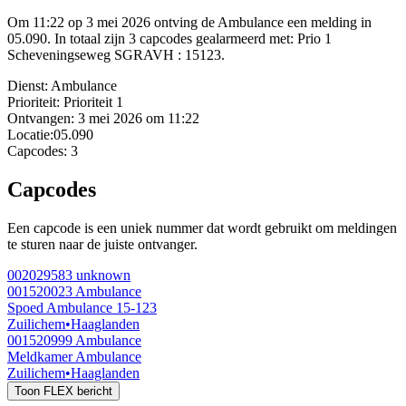
Om 11:22 op 3 mei 2026 ontving de Ambulance een melding in
05.090. In totaal zijn 3 capcodes gealarmeerd met: Prio 1
Scheveningseweg SGRAVH : 15123.
Dienst:
Ambulance
Prioriteit:
Prioriteit 1
Ontvangen:
3 mei 2026 om 11:22
Locatie:
05.090
Capcodes:
3
Capcodes
Een capcode is een uniek nummer dat wordt gebruikt om meldingen
te sturen naar de juiste ontvanger.
002029583
unknown
001520023
Ambulance
Spoed Ambulance 15-123
Zuilichem
•
Haaglanden
001520999
Ambulance
Meldkamer Ambulance
Zuilichem
•
Haaglanden
Toon FLEX bericht