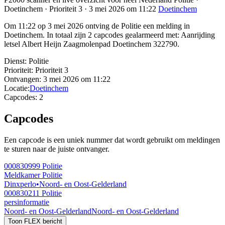
Doetinchem · Prioriteit 3 · 3 mei 2026 om 11:22
Doetinchem
Om 11:22 op 3 mei 2026 ontving de Politie een melding in
Doetinchem. In totaal zijn 2 capcodes gealarmeerd met: Aanrijding
letsel Albert Heijn Zaagmolenpad Doetinchem 322790.
Dienst:
Politie
Prioriteit:
Prioriteit 3
Ontvangen:
3 mei 2026 om 11:22
Locatie:
Doetinchem
Capcodes:
2
Capcodes
Een capcode is een uniek nummer dat wordt gebruikt om meldingen
te sturen naar de juiste ontvanger.
000830999
Politie
Meldkamer Politie
Dinxperlo
•
Noord- en Oost-Gelderland
000830211
Politie
persinformatie
Noord- en Oost-Gelderland
Noord- en Oost-Gelderland
Toon FLEX bericht