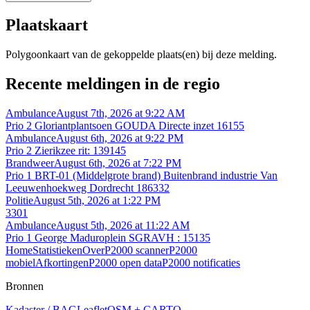
Plaatskaart
Polygoonkaart van de gekoppelde plaats(en) bij deze melding.
Recente meldingen in de regio
Ambulance
August 7th, 2026 at 9:22 AM
Prio 2 Gloriantplantsoen GOUDA Directe inzet 16155
Ambulance
August 6th, 2026 at 9:22 PM
Prio 2 Zierikzee rit: 139145
Brandweer
August 6th, 2026 at 7:22 PM
Prio 1 BRT-01 (Middelgrote brand) Buitenbrand industrie Van
Leeuwenhoekweg Dordrecht 186332
Politie
August 5th, 2026 at 1:22 PM
3301
Ambulance
August 5th, 2026 at 11:22 AM
Prio 1 George Maduroplein SGRAVH : 15135
Home
Statistieken
Over
P2000 scanner
P2000
mobiel
Afkortingen
P2000 open data
P2000 notificaties
Bronnen
Kadaster / BAG
Leaflet
OSM + CARTO