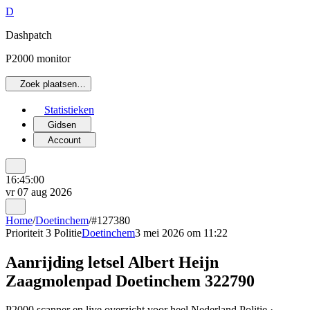
D
Dashpatch
P2000 monitor
Zoek plaatsen…
Statistieken
Gidsen
Account
16:45:00
vr 07 aug 2026
Home
/
Doetinchem
/
#127380
Prioriteit 3
Politie
Doetinchem
3 mei 2026 om 11:22
Aanrijding letsel Albert Heijn
Zaagmolenpad Doetinchem 322790
P2000 scanner en live overzicht voor heel Nederland Politie ·