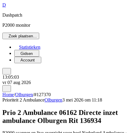
D
Dashpatch
P2000 monitor
Zoek plaatsen…
Statistieken
Gidsen
Account
13:05:03
vr 07 aug 2026
Home
/
Olburgen
/
#127370
Prioriteit 2
Ambulance
Olburgen
3 mei 2026 om 11:18
Prio 2 Ambulance 06162 Directe inzet
ambulance Olburgen Rit 136934
P2000 scanner en live overzicht voor heel Nederland Ambulance ·