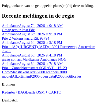
Polygoonkaart van de gekoppelde plaats(en) bij deze melding.
Recente meldingen in de regio
Ambulance
August 7th, 2026 at 9:18 AM
Graag retour Post Ede
Ambulance
August 6th, 2026 at 9:18 PM
Prio 2 Valkenswaard Rit: 93794
Ambulance
August 6th, 2026 at 5:18 PM
Prio 1 (A0) (URGENT) (AED) 13991 Purmerweg Amsterdam
75765
Ambulance
August 6th, 2026 at 4:18 PM
graag contact Meldkamer Ambulance NOG
Ambulance
August 6th, 2026 at 7:18 AM
Prio 1 Zonnebloemstraat SGRAVH : 15129
Home
Statistieken
Over
P2000 scanner
P2000
mobiel
Afkortingen
P2000 open data
P2000 notificaties
Bronnen
Kadaster / BAG
Leaflet
OSM + CARTO
Dashpatch