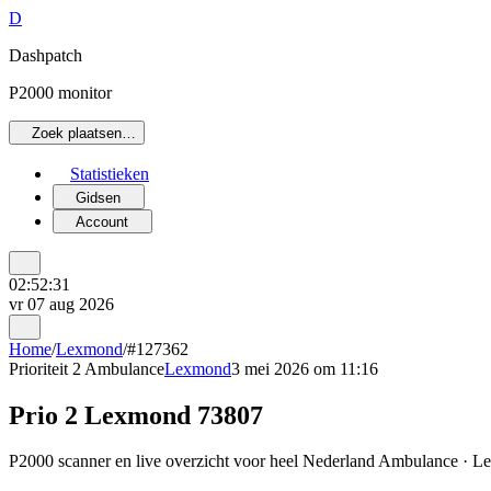
D
Dashpatch
P2000 monitor
Zoek plaatsen…
Statistieken
Gidsen
Account
02:52:31
vr 07 aug 2026
Home
/
Lexmond
/
#127362
Prioriteit 2
Ambulance
Lexmond
3 mei 2026 om 11:16
Prio 2 Lexmond 73807
P2000 scanner en live overzicht voor heel Nederland Ambulance · Le