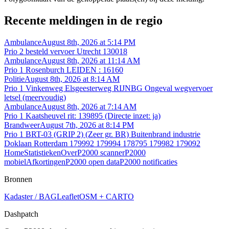
Recente meldingen in de regio
Ambulance
August 8th, 2026 at 5:14 PM
Prio 2 besteld vervoer Utrecht 130018
Ambulance
August 8th, 2026 at 11:14 AM
Prio 1 Rosenburch LEIDEN : 16160
Politie
August 8th, 2026 at 8:14 AM
Prio 1 Vinkenweg Elsgeesterweg RIJNBG Ongeval wegvervoer
letsel (meervoudig)
Ambulance
August 8th, 2026 at 7:14 AM
Prio 1 Kaatsheuvel rit: 139895 (Directe inzet: ja)
Brandweer
August 7th, 2026 at 8:14 PM
Prio 1 BRT-03 (GRIP 2) (Zeer gr. BR) Buitenbrand industrie
Doklaan Rotterdam 179992 179994 178795 179982 179092
Home
Statistieken
Over
P2000 scanner
P2000
mobiel
Afkortingen
P2000 open data
P2000 notificaties
Bronnen
Kadaster / BAG
Leaflet
OSM + CARTO
Dashpatch