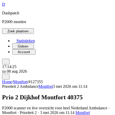
D
Dashpatch
P2000 monitor
Zoek plaatsen…
Statistieken
Gidsen
Account
17:14:25
za 08 aug 2026
Home
/
Montfort
/
#127355
Prioriteit 2
Ambulance
Montfort
3 mei 2026 om 11:14
Prio 2 Dijkhof Montfort 40375
P2000 scanner en live overzicht voor heel Nederland Ambulance ·
Montfort · Prioriteit 2 · 3 mei 2026 om 11:14
Montfort