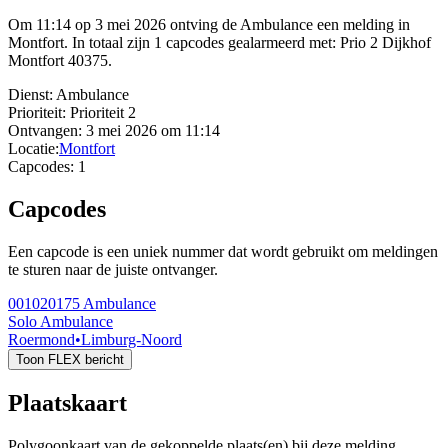
Om 11:14 op 3 mei 2026 ontving de Ambulance een melding in
Montfort. In totaal zijn 1 capcodes gealarmeerd met: Prio 2 Dijkhof
Montfort 40375.
Dienst:
Ambulance
Prioriteit:
Prioriteit 2
Ontvangen:
3 mei 2026 om 11:14
Locatie:
Montfort
Capcodes:
1
Capcodes
Een capcode is een uniek nummer dat wordt gebruikt om meldingen
te sturen naar de juiste ontvanger.
001020175
Ambulance
Solo Ambulance
Roermond
•
Limburg-Noord
Toon FLEX bericht
Plaatskaart
Polygoonkaart van de gekoppelde plaats(en) bij deze melding.