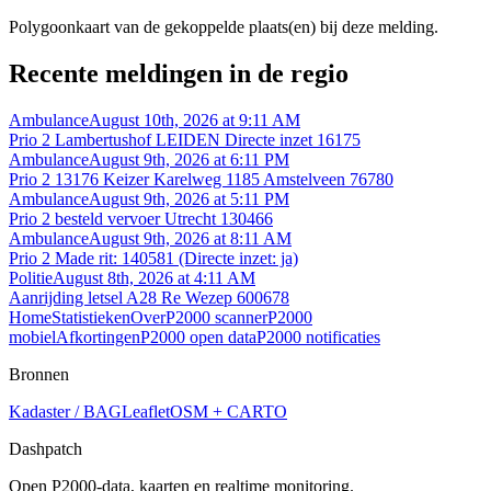
Polygoonkaart van de gekoppelde plaats(en) bij deze melding.
Recente meldingen in de regio
Ambulance
August 10th, 2026 at 9:11 AM
Prio 2 Lambertushof LEIDEN Directe inzet 16175
Ambulance
August 9th, 2026 at 6:11 PM
Prio 2 13176 Keizer Karelweg 1185 Amstelveen 76780
Ambulance
August 9th, 2026 at 5:11 PM
Prio 2 besteld vervoer Utrecht 130466
Ambulance
August 9th, 2026 at 8:11 AM
Prio 2 Made rit: 140581 (Directe inzet: ja)
Politie
August 8th, 2026 at 4:11 AM
Aanrijding letsel A28 Re Wezep 600678
Home
Statistieken
Over
P2000 scanner
P2000
mobiel
Afkortingen
P2000 open data
P2000 notificaties
Bronnen
Kadaster / BAG
Leaflet
OSM + CARTO
Dashpatch
Open P2000-data, kaarten en realtime monitoring.