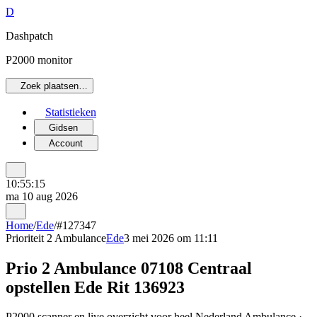
D
Dashpatch
P2000 monitor
Zoek plaatsen…
Statistieken
Gidsen
Account
10:55:15
ma 10 aug 2026
Home
/
Ede
/
#127347
Prioriteit 2
Ambulance
Ede
3 mei 2026 om 11:11
Prio 2 Ambulance 07108 Centraal
opstellen Ede Rit 136923
P2000 scanner en live overzicht voor heel Nederland Ambulance ·