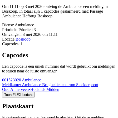
Om 11:11 op 3 mei 2026 ontving de Ambulance een melding in
Boskoop. In totaal zijn 1 capcodes gealarmeerd met: Passage
Ambulance Hefbrug Boskoop.
Dienst:
Ambulance
Prioriteit:
Prioriteit 3
Ontvangen:
3 mei 2026 om 11:11
Locatie:
Boskoop
Capcodes:
1
Capcodes
Een capcode is een uniek nummer dat wordt gebruikt om meldingen
te sturen naar de juiste ontvanger.
001523020
Ambulance
Meldkamer Ambulance Brugbediencentrum Steekterpoort
Oud Annerveen
•
Hollands Midden
Toon FLEX bericht
Plaatskaart
Polygoonkaart van de gekoppelde plaats(en) bij deze melding.