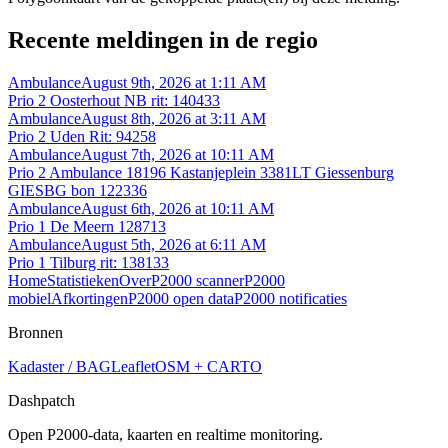
Recente meldingen in de regio
Ambulance
August 9th, 2026 at 1:11 AM
Prio 2 Oosterhout NB rit: 140433
Ambulance
August 8th, 2026 at 3:11 AM
Prio 2 Uden Rit: 94258
Ambulance
August 7th, 2026 at 10:11 AM
Prio 2 Ambulance 18196 Kastanjeplein 3381LT Giessenburg
GIESBG bon 122336
Ambulance
August 6th, 2026 at 10:11 AM
Prio 1 De Meern 128713
Ambulance
August 5th, 2026 at 6:11 AM
Prio 1 Tilburg rit: 138133
Home
Statistieken
Over
P2000 scanner
P2000
mobiel
Afkortingen
P2000 open data
P2000 notificaties
Bronnen
Kadaster / BAG
Leaflet
OSM + CARTO
Dashpatch
Open P2000-data, kaarten en realtime monitoring.