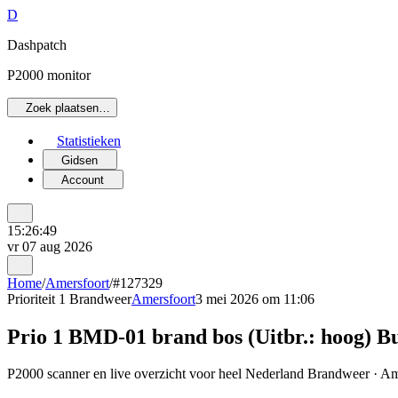
D
Dashpatch
P2000 monitor
Zoek plaatsen…
Statistieken
Gidsen
Account
15:26:49
vr 07 aug 2026
Home
/
Amersfoort
/
#127329
Prioriteit 1
Brandweer
Amersfoort
3 mei 2026 om 11:06
Prio 1 BMD-01 brand bos (Uitbr.: hoog) 
P2000 scanner en live overzicht voor heel Nederland Brandweer · Ame