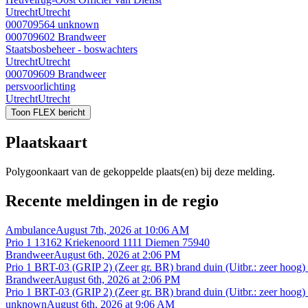
Utrecht
Utrecht
000709564
unknown
000709602
Brandweer
Staatsbosbeheer - boswachters
Utrecht
Utrecht
000709609
Brandweer
persvoorlichting
Utrecht
Utrecht
Toon FLEX bericht
Plaatskaart
Polygoonkaart van de gekoppelde plaats(en) bij deze melding.
Recente meldingen in de regio
Ambulance
August 7th, 2026 at 10:06 AM
Prio 1 13162 Kriekenoord 1111 Diemen 75940
Brandweer
August 6th, 2026 at 2:06 PM
Prio 1 BRT-03 (GRIP 2) (Zeer gr. BR) brand duin (Uitbr.: zeer h
Brandweer
August 6th, 2026 at 2:06 PM
Prio 1 BRT-03 (GRIP 2) (Zeer gr. BR) brand duin (Uitbr.: zeer h
unknown
August 6th, 2026 at 9:06 AM