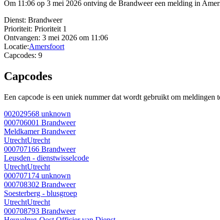
Om 11:06 op 3 mei 2026 ontving de Brandweer een melding in Amersf
Dienst:
Brandweer
Prioriteit:
Prioriteit 1
Ontvangen:
3 mei 2026 om 11:06
Locatie:
Amersfoort
Capcodes:
9
Capcodes
Een capcode is een uniek nummer dat wordt gebruikt om meldingen te 
002029568
unknown
000706001
Brandweer
Meldkamer Brandweer
Utrecht
Utrecht
000707166
Brandweer
Leusden - dienstwisselcode
Utrecht
Utrecht
000707174
unknown
000708302
Brandweer
Soesterberg - blusgroep
Utrecht
Utrecht
000708793
Brandweer
Heuvelrug-Oost Officier van Dienst