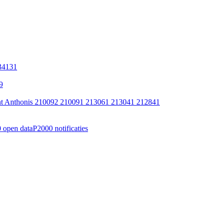
34131
9
int Anthonis 210092 210091 213061 213041 212841
 open data
P2000 notificaties