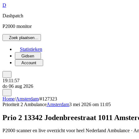
D
Dashpatch
P2000 monitor
Zoek plaatsen…
Statistieken
Gidsen
Account
19:11:57
do 06 aug 2026
Home
/
Amsterdam
/
#127323
Prioriteit 2
Ambulance
Amsterdam
3 mei 2026 om 11:05
Prio 2 13342 Jodenbreestraat 1011 Amste
P2000 scanner en live overzicht voor heel Nederland Ambulance · Am