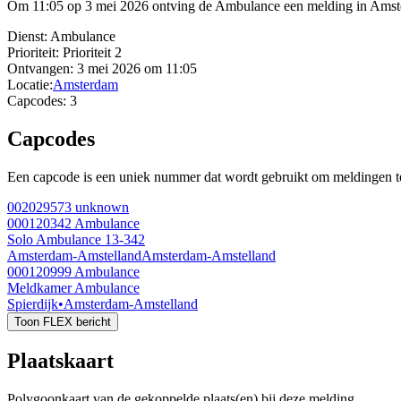
Om 11:05 op 3 mei 2026 ontving de Ambulance een melding in Amster
Dienst:
Ambulance
Prioriteit:
Prioriteit 2
Ontvangen:
3 mei 2026 om 11:05
Locatie:
Amsterdam
Capcodes:
3
Capcodes
Een capcode is een uniek nummer dat wordt gebruikt om meldingen te 
002029573
unknown
000120342
Ambulance
Solo Ambulance 13-342
Amsterdam-Amstelland
Amsterdam-Amstelland
000120999
Ambulance
Meldkamer Ambulance
Spierdijk
•
Amsterdam-Amstelland
Toon FLEX bericht
Plaatskaart
Polygoonkaart van de gekoppelde plaats(en) bij deze melding.