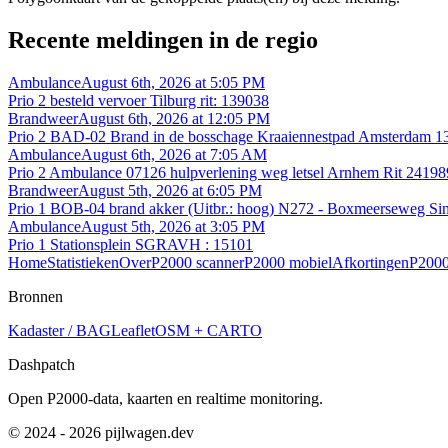
Recente meldingen in de regio
Ambulance
August 6th, 2026 at 5:05 PM
Prio 2 besteld vervoer Tilburg rit: 139038
Brandweer
August 6th, 2026 at 12:05 PM
Prio 2 BAD-02 Brand in de bosschage Kraaiennestpad Amsterdam 1
Ambulance
August 6th, 2026 at 7:05 AM
Prio 2 Ambulance 07126 hulpverlening weg letsel Arnhem Rit 24198
Brandweer
August 5th, 2026 at 6:05 PM
Prio 1 BOB-04 brand akker (Uitbr.: hoog) N272 - Boxmeerseweg S
Ambulance
August 5th, 2026 at 3:05 PM
Prio 1 Stationsplein SGRAVH : 15101
Home
Statistieken
Over
P2000 scanner
P2000 mobiel
Afkortingen
P2000
Bronnen
Kadaster / BAG
Leaflet
OSM + CARTO
Dashpatch
Open P2000-data, kaarten en realtime monitoring.
© 2024 - 2026 pijlwagen.dev