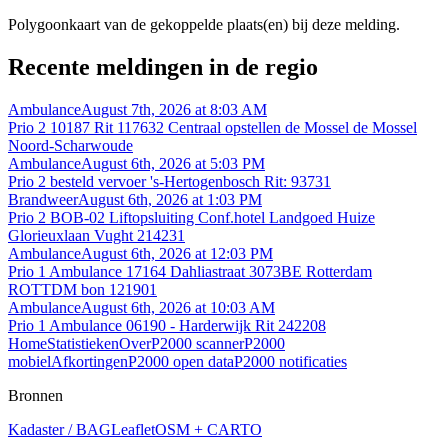
Polygoonkaart van de gekoppelde plaats(en) bij deze melding.
Recente meldingen in de regio
Ambulance
August 7th, 2026 at 8:03 AM
Prio 2 10187 Rit 117632 Centraal opstellen de Mossel de Mossel
Noord-Scharwoude
Ambulance
August 6th, 2026 at 5:03 PM
Prio 2 besteld vervoer 's-Hertogenbosch Rit: 93731
Brandweer
August 6th, 2026 at 1:03 PM
Prio 2 BOB-02 Liftopsluiting Conf.hotel Landgoed Huize
Glorieuxlaan Vught 214231
Ambulance
August 6th, 2026 at 12:03 PM
Prio 1 Ambulance 17164 Dahliastraat 3073BE Rotterdam
ROTTDM bon 121901
Ambulance
August 6th, 2026 at 10:03 AM
Prio 1 Ambulance 06190 - Harderwijk Rit 242208
Home
Statistieken
Over
P2000 scanner
P2000
mobiel
Afkortingen
P2000 open data
P2000 notificaties
Bronnen
Kadaster / BAG
Leaflet
OSM + CARTO