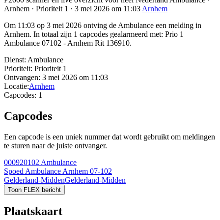
Arnhem · Prioriteit 1 · 3 mei 2026 om 11:03
Arnhem
Om 11:03 op 3 mei 2026 ontving de Ambulance een melding in
Arnhem. In totaal zijn 1 capcodes gealarmeerd met: Prio 1
Ambulance 07102 - Arnhem Rit 136910.
Dienst:
Ambulance
Prioriteit:
Prioriteit 1
Ontvangen:
3 mei 2026 om 11:03
Locatie:
Arnhem
Capcodes:
1
Capcodes
Een capcode is een uniek nummer dat wordt gebruikt om meldingen
te sturen naar de juiste ontvanger.
000920102
Ambulance
Spoed Ambulance Arnhem 07-102
Gelderland-Midden
Gelderland-Midden
Toon FLEX bericht
Plaatskaart