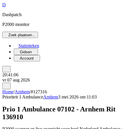
D
Dashpatch
P2000 monitor
Zoek plaatsen…
Statistieken
Gidsen
Account
20:41:06
vr 07 aug 2026
Home
/
Arnhem
/
#127316
Prioriteit 1
Ambulance
Arnhem
3 mei 2026 om 11:03
Prio 1 Ambulance 07102 - Arnhem Rit
136910
P2000 scanner en live overzicht voor heel Nederland Ambulance ·