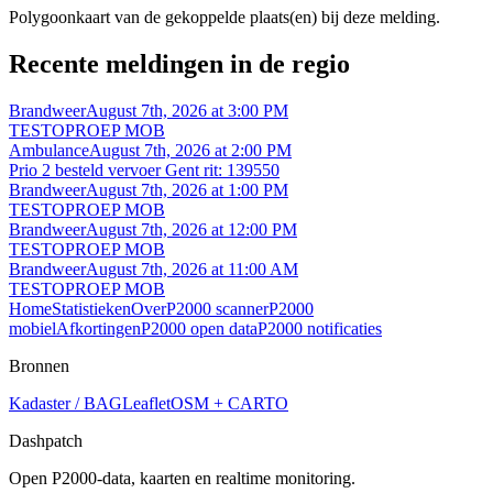
Polygoonkaart van de gekoppelde plaats(en) bij deze melding.
Recente meldingen in de regio
Brandweer
August 7th, 2026 at 3:00 PM
TESTOPROEP MOB
Ambulance
August 7th, 2026 at 2:00 PM
Prio 2 besteld vervoer Gent rit: 139550
Brandweer
August 7th, 2026 at 1:00 PM
TESTOPROEP MOB
Brandweer
August 7th, 2026 at 12:00 PM
TESTOPROEP MOB
Brandweer
August 7th, 2026 at 11:00 AM
TESTOPROEP MOB
Home
Statistieken
Over
P2000 scanner
P2000
mobiel
Afkortingen
P2000 open data
P2000 notificaties
Bronnen
Kadaster / BAG
Leaflet
OSM + CARTO
Dashpatch
Open P2000-data, kaarten en realtime monitoring.