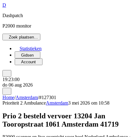
D
Dashpatch
P2000 monitor
Zoek plaatsen…
Statistieken
Gidsen
Account
19:23:00
do 06 aug 2026
Home
/
Amsterdam
/
#127301
Prioriteit 2
Ambulance
Amsterdam
3 mei 2026 om 10:58
Prio 2 besteld vervoer 13204 Jan
Tooropstraat 1061 Amsterdam 41719
P2000 scanner en live overzicht voor heel Nederland Ambulance ·