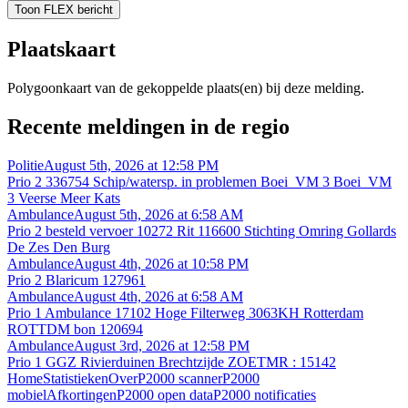
Toon FLEX bericht
Plaatskaart
Polygoonkaart van de gekoppelde plaats(en) bij deze melding.
Recente meldingen in de regio
Politie
August 5th, 2026 at 12:58 PM
Prio 2 336754 Schip/watersp. in problemen Boei_VM 3 Boei_VM
3 Veerse Meer Kats
Ambulance
August 5th, 2026 at 6:58 AM
Prio 2 besteld vervoer 10272 Rit 116600 Stichting Omring Gollards
De Zes Den Burg
Ambulance
August 4th, 2026 at 10:58 PM
Prio 2 Blaricum 127961
Ambulance
August 4th, 2026 at 6:58 AM
Prio 1 Ambulance 17102 Hoge Filterweg 3063KH Rotterdam
ROTTDM bon 120694
Ambulance
August 3rd, 2026 at 12:58 PM
Prio 1 GGZ Rivierduinen Brechtzijde ZOETMR : 15142
Home
Statistieken
Over
P2000 scanner
P2000
mobiel
Afkortingen
P2000 open data
P2000 notificaties