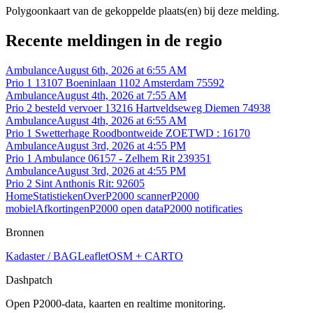
Polygoonkaart van de gekoppelde plaats(en) bij deze melding.
Recente meldingen in de regio
Ambulance
August 6th, 2026 at 6:55 AM
Prio 1 13107 Boeninlaan 1102 Amsterdam 75592
Ambulance
August 4th, 2026 at 7:55 AM
Prio 2 besteld vervoer 13216 Hartveldseweg Diemen 74938
Ambulance
August 4th, 2026 at 6:55 AM
Prio 1 Swetterhage Roodbontweide ZOETWD : 16170
Ambulance
August 3rd, 2026 at 4:55 PM
Prio 1 Ambulance 06157 - Zelhem Rit 239351
Ambulance
August 3rd, 2026 at 4:55 PM
Prio 2 Sint Anthonis Rit: 92605
Home
Statistieken
Over
P2000 scanner
P2000
mobiel
Afkortingen
P2000 open data
P2000 notificaties
Bronnen
Kadaster / BAG
Leaflet
OSM + CARTO
Dashpatch
Open P2000-data, kaarten en realtime monitoring.