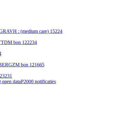
 SGRAVH : (medium care) 15224
OTTDM bon 122234
4
m BERGZM bon 121665
223231
 open data
P2000 notificaties