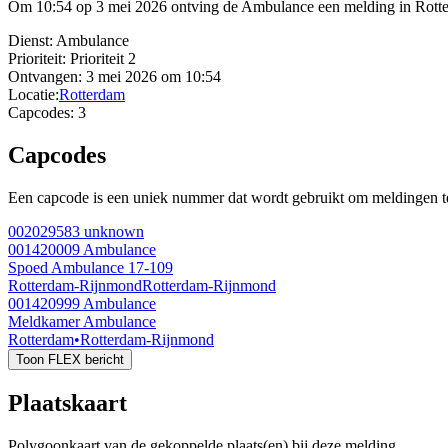
Om 10:54 op 3 mei 2026 ontving de Ambulance een melding in Rott
Dienst:
Ambulance
Prioriteit:
Prioriteit 2
Ontvangen:
3 mei 2026 om 10:54
Locatie:
Rotterdam
Capcodes:
3
Capcodes
Een capcode is een uniek nummer dat wordt gebruikt om meldingen te 
002029583
unknown
001420009
Ambulance
Spoed Ambulance 17-109
Rotterdam-Rijnmond
Rotterdam-Rijnmond
001420999
Ambulance
Meldkamer Ambulance
Rotterdam
•
Rotterdam-Rijnmond
Toon FLEX bericht
Plaatskaart
Polygoonkaart van de gekoppelde plaats(en) bij deze melding.