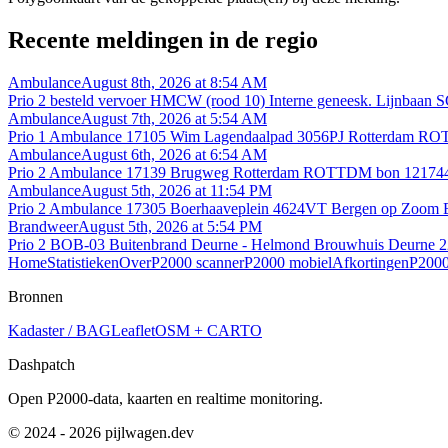
Recente meldingen in de regio
Ambulance
August 8th, 2026 at 8:54 AM
Prio 2 besteld vervoer HMCW (rood 10) Interne geneesk. Lijnbaan
Ambulance
August 7th, 2026 at 5:54 AM
Prio 1 Ambulance 17105 Wim Lagendaalpad 3056PJ Rotterdam R
Ambulance
August 6th, 2026 at 6:54 AM
Prio 2 Ambulance 17139 Brugweg Rotterdam ROTTDM bon 12174
Ambulance
August 5th, 2026 at 11:54 PM
Prio 2 Ambulance 17305 Boerhaaveplein 4624VT Bergen op Zoo
Brandweer
August 5th, 2026 at 5:54 PM
Prio 2 BOB-03 Buitenbrand Deurne - Helmond Brouwhuis Deurne 
Home
Statistieken
Over
P2000 scanner
P2000 mobiel
Afkortingen
P2000
Bronnen
Kadaster / BAG
Leaflet
OSM + CARTO
Dashpatch
Open P2000-data, kaarten en realtime monitoring.
© 2024 - 2026 pijlwagen.dev