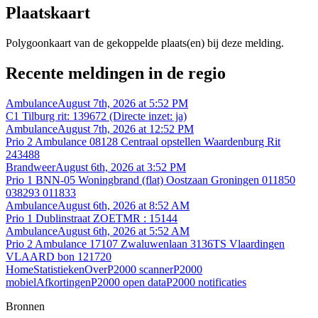
Plaatskaart
Polygoonkaart van de gekoppelde plaats(en) bij deze melding.
Recente meldingen in de regio
Ambulance
August 7th, 2026 at 5:52 PM
C1 Tilburg rit: 139672 (Directe inzet: ja)
Ambulance
August 7th, 2026 at 12:52 PM
Prio 2 Ambulance 08128 Centraal opstellen Waardenburg Rit
243488
Brandweer
August 6th, 2026 at 3:52 PM
Prio 1 BNN-05 Woningbrand (flat) Oostzaan Groningen 011850
038293 011833
Ambulance
August 6th, 2026 at 8:52 AM
Prio 1 Dublinstraat ZOETMR : 15144
Ambulance
August 6th, 2026 at 5:52 AM
Prio 2 Ambulance 17107 Zwaluwenlaan 3136TS Vlaardingen
VLAARD bon 121720
Home
Statistieken
Over
P2000 scanner
P2000
mobiel
Afkortingen
P2000 open data
P2000 notificaties
Bronnen