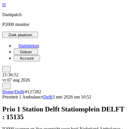
D
Dashpatch
P2000 monitor
Zoek plaatsen…
Statistieken
Gidsen
Account
21:36:52
vr 07 aug 2026
Home
/
Delft
/
#127282
Prioriteit 1
Ambulance
Delft
3 mei 2026 om 10:52
Prio 1 Station Delft Stationsplein DELFT
: 15135
P2000 scanner en live overzicht voor heel Nederland Ambulance ·