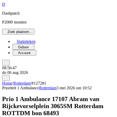
D
Dashpatch
P2000 monitor
Zoek plaatsen…
Statistieken
Gidsen
Account
08:56:47
do 06 aug 2026
Home
/
Rotterdam
/
#127281
Prioriteit 1
Ambulance
Rotterdam
3 mei 2026 om 10:52
Prio 1 Ambulance 17107 Abram van
Rijckevorselplein 3065SM Rotterdam
ROTTDM bon 68493