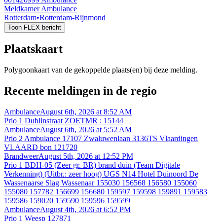
Meldkamer Ambulance
Rotterdam
•
Rotterdam-Rijnmond
Toon FLEX bericht
Plaatskaart
Polygoonkaart van de gekoppelde plaats(en) bij deze melding.
Recente meldingen in de regio
Ambulance
August 6th, 2026 at 8:52 AM
Prio 1 Dublinstraat ZOETMR : 15144
Ambulance
August 6th, 2026 at 5:52 AM
Prio 2 Ambulance 17107 Zwaluwenlaan 3136TS Vlaardingen
VLAARD bon 121720
Brandweer
August 5th, 2026 at 12:52 PM
Prio 1 BDH-05 (Zeer gr. BR) brand duin (Team Digitale
Verkenning) (Uitbr.: zeer hoog) UGS N14 Hotel Duinoord De
Wassenaarse Slag Wassenaar 155030 156568 156580 155060
155080 157782 156699 156680 159597 159598 159891 159583
159586 159020 159590 159596 159599
Ambulance
August 4th, 2026 at 6:52 PM
Prio 1 Weesp 127871