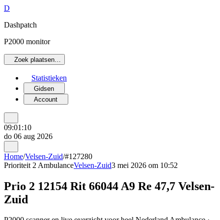
D
Dashpatch
P2000 monitor
Zoek plaatsen…
Statistieken
Gidsen
Account
09:01:10
do 06 aug 2026
Home
/
Velsen-Zuid
/
#127280
Prioriteit 2
Ambulance
Velsen-Zuid
3 mei 2026 om 10:52
Prio 2 12154 Rit 66044 A9 Re 47,7 Velsen-
Zuid
P2000 scanner en live overzicht voor heel Nederland Ambulance ·