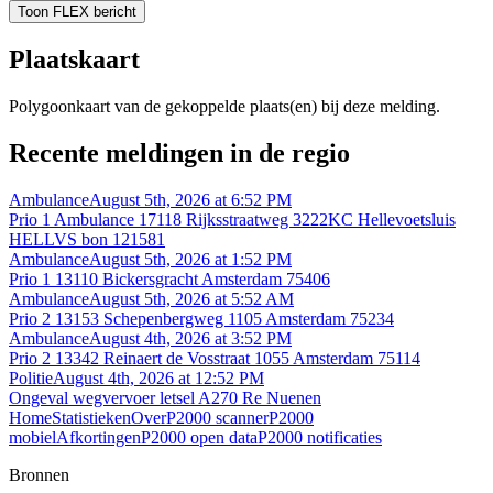
Toon FLEX bericht
Plaatskaart
Polygoonkaart van de gekoppelde plaats(en) bij deze melding.
Recente meldingen in de regio
Ambulance
August 5th, 2026 at 6:52 PM
Prio 1 Ambulance 17118 Rijksstraatweg 3222KC Hellevoetsluis
HELLVS bon 121581
Ambulance
August 5th, 2026 at 1:52 PM
Prio 1 13110 Bickersgracht Amsterdam 75406
Ambulance
August 5th, 2026 at 5:52 AM
Prio 2 13153 Schepenbergweg 1105 Amsterdam 75234
Ambulance
August 4th, 2026 at 3:52 PM
Prio 2 13342 Reinaert de Vosstraat 1055 Amsterdam 75114
Politie
August 4th, 2026 at 12:52 PM
Ongeval wegvervoer letsel A270 Re Nuenen
Home
Statistieken
Over
P2000 scanner
P2000
mobiel
Afkortingen
P2000 open data
P2000 notificaties
Bronnen