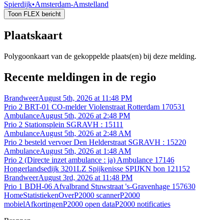
Spierdijk
•
Amsterdam-Amstelland
Toon FLEX bericht
Plaatskaart
Polygoonkaart van de gekoppelde plaats(en) bij deze melding.
Recente meldingen in de regio
Brandweer
August 5th, 2026 at 11:48 PM
Prio 2 BRT-01 CO-melder Violenstraat Rotterdam 170531
Ambulance
August 5th, 2026 at 2:48 PM
Prio 2 Stationsplein SGRAVH : 15111
Ambulance
August 5th, 2026 at 2:48 AM
Prio 2 besteld vervoer Den Helderstraat SGRAVH : 15220
Ambulance
August 5th, 2026 at 1:48 AM
Prio 2 (Directe inzet ambulance : ja) Ambulance 17146
Hongerlandsedijk 3201LZ Spijkenisse SPIJKN bon 121152
Brandweer
August 3rd, 2026 at 11:48 PM
Prio 1 BDH-06 Afvalbrand Stuwstraat 's-Gravenhage 157630
Home
Statistieken
Over
P2000 scanner
P2000
mobiel
Afkortingen
P2000 open data
P2000 notificaties