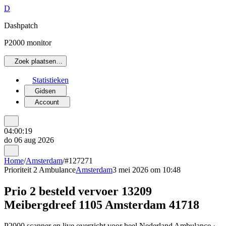
D
Dashpatch
P2000 monitor
Zoek plaatsen…
Statistieken
Gidsen
Account
04:00:19
do 06 aug 2026
Home
/
Amsterdam
/
#127271
Prioriteit 2
Ambulance
Amsterdam
3 mei 2026 om 10:48
Prio 2 besteld vervoer 13209
Meibergdreef 1105 Amsterdam 41718
P2000 scanner en live overzicht voor heel Nederland Ambulance ·