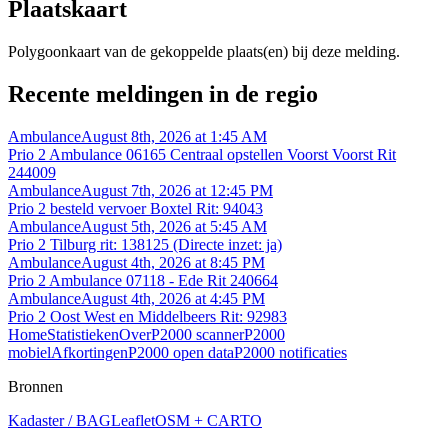
Plaatskaart
Polygoonkaart van de gekoppelde plaats(en) bij deze melding.
Recente meldingen in de regio
Ambulance
August 8th, 2026 at 1:45 AM
Prio 2 Ambulance 06165 Centraal opstellen Voorst Voorst Rit
244009
Ambulance
August 7th, 2026 at 12:45 PM
Prio 2 besteld vervoer Boxtel Rit: 94043
Ambulance
August 5th, 2026 at 5:45 AM
Prio 2 Tilburg rit: 138125 (Directe inzet: ja)
Ambulance
August 4th, 2026 at 8:45 PM
Prio 2 Ambulance 07118 - Ede Rit 240664
Ambulance
August 4th, 2026 at 4:45 PM
Prio 2 Oost West en Middelbeers Rit: 92983
Home
Statistieken
Over
P2000 scanner
P2000
mobiel
Afkortingen
P2000 open data
P2000 notificaties
Bronnen
Kadaster / BAG
Leaflet
OSM + CARTO