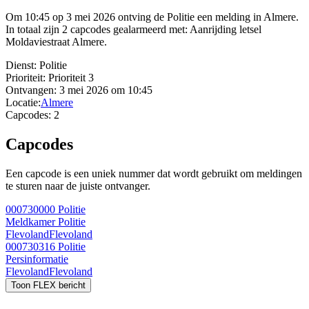
Om 10:45 op 3 mei 2026 ontving de Politie een melding in Almere.
In totaal zijn 2 capcodes gealarmeerd met: Aanrijding letsel
Moldaviestraat Almere.
Dienst:
Politie
Prioriteit:
Prioriteit 3
Ontvangen:
3 mei 2026 om 10:45
Locatie:
Almere
Capcodes:
2
Capcodes
Een capcode is een uniek nummer dat wordt gebruikt om meldingen
te sturen naar de juiste ontvanger.
000730000
Politie
Meldkamer Politie
Flevoland
Flevoland
000730316
Politie
Persinformatie
Flevoland
Flevoland
Toon FLEX bericht