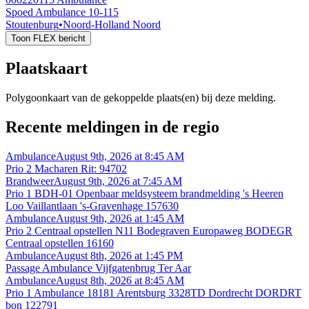
Spoed Ambulance 10-115
Stoutenburg
•
Noord-Holland Noord
Toon FLEX bericht
Plaatskaart
Polygoonkaart van de gekoppelde plaats(en) bij deze melding.
Recente meldingen in de regio
Ambulance
August 9th, 2026 at 8:45 AM
Prio 2 Macharen Rit: 94702
Brandweer
August 9th, 2026 at 7:45 AM
Prio 1 BDH-01 Openbaar meldsysteem brandmelding 's Heeren
Loo Vaillantlaan 's-Gravenhage 157630
Ambulance
August 9th, 2026 at 1:45 AM
Prio 2 Centraal opstellen N11 Bodegraven Europaweg BODEGR
Centraal opstellen 16160
Ambulance
August 8th, 2026 at 1:45 PM
Passage Ambulance Vijfgatenbrug Ter Aar
Ambulance
August 8th, 2026 at 8:45 AM
Prio 1 Ambulance 18181 Arentsburg 3328TD Dordrecht DORDRT
bon 122791