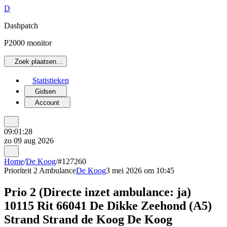
D
Dashpatch
P2000 monitor
Zoek plaatsen…
Statistieken
Gidsen
Account
09:01:28
zo 09 aug 2026
Home
/
De Koog
/
#127260
Prioriteit 2
Ambulance
De Koog
3 mei 2026 om 10:45
Prio 2 (Directe inzet ambulance: ja)
10115 Rit 66041 De Dikke Zeehond (A5)
Strand Strand de Koog De Koog