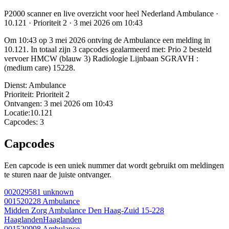
P2000 scanner en live overzicht voor heel Nederland Ambulance ·
10.121 · Prioriteit 2 · 3 mei 2026 om 10:43
Om 10:43 op 3 mei 2026 ontving de Ambulance een melding in
10.121. In totaal zijn 3 capcodes gealarmeerd met: Prio 2 besteld
vervoer HMCW (blauw 3) Radiologie Lijnbaan SGRAVH :
(medium care) 15228.
Dienst:
Ambulance
Prioriteit:
Prioriteit 2
Ontvangen:
3 mei 2026 om 10:43
Locatie:
10.121
Capcodes:
3
Capcodes
Een capcode is een uniek nummer dat wordt gebruikt om meldingen
te sturen naar de juiste ontvanger.
002029581
unknown
001520228
Ambulance
Midden Zorg Ambulance Den Haag-Zuid 15-228
Haaglanden
Haaglanden
001520998
Ambulance