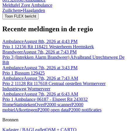
Meldtafel Zorg Ambulance
Zuilichem
•
Haaglanden
Toon FLEX bericht
Recente meldingen in de regio
Ambulance
August 8th, 2026 at 4:43 PM
Prio 1 12156 Rit 118421 Westerheem Heemskerk
Brandweer
August 7th, 2026 at 7:43 PM
Prio 3 (Intrekken Alarm Brandweer) Afvalbrand Utrechtseweg De
Bilt
Ambulance
August 7th, 2026 at 3:43 PM
Prio 1 Bussum 129425
Ambulance
August 7th, 2026 at 7:43 AM
Prio 2 11128 Rit 117618 Centraal opstellen Wormerveer
Industrieweg Wormerveer
Ambulance
August 7th, 2026 at 6:43 AM
Prio 1 Ambulance 06187 - Elspeet Rit 243032
Home
Statistieken
Over
P2000 scanner
P2000
mobiel
Afkortingen
P2000 open data
P2000 notificaties
Bronnen
Kadaster / BAG
Leaflet
OSM + CARTO