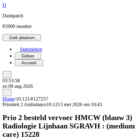
D
Dashpatch
P2000 monitor
Zoek plaatsen…
Statistieken
Gidsen
Account
03:53:58
zo 09 aug 2026
Home
/
10.121
/
#127257
Prioriteit 2
Ambulance
10.121
3 mei 2026 om 10:43
Prio 2 besteld vervoer HMCW (blauw 3)
Radiologie Lijnbaan SGRAVH : (medium
care) 15228