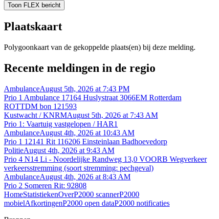
Toon FLEX bericht
Plaatskaart
Polygoonkaart van de gekoppelde plaats(en) bij deze melding.
Recente meldingen in de regio
Ambulance
August 5th, 2026 at 7:43 PM
Prio 1 Ambulance 17164 Huslystraat 3066EM Rotterdam
ROTTDM bon 121593
Kustwacht / KNRM
August 5th, 2026 at 7:43 AM
Prio 1: Vaartuig vastgelopen / HAR1
Ambulance
August 4th, 2026 at 10:43 AM
Prio 1 12141 Rit 116206 Einsteinlaan Badhoevedorp
Politie
August 4th, 2026 at 9:43 AM
Prio 4 N14 Li - Noordelijke Randweg 13,0 VOORB Wegverkeer
verkeersstremming (soort stremming: pechgeval)
Ambulance
August 4th, 2026 at 8:43 AM
Prio 2 Someren Rit: 92808
Home
Statistieken
Over
P2000 scanner
P2000
mobiel
Afkortingen
P2000 open data
P2000 notificaties