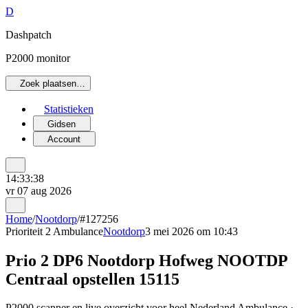
D
Dashpatch
P2000 monitor
Zoek plaatsen…
Statistieken
Gidsen
Account
14:33:38
vr 07 aug 2026
Home
/
Nootdorp
/
#127256
Prioriteit 2
Ambulance
Nootdorp
3 mei 2026 om 10:43
Prio 2 DP6 Nootdorp Hofweg NOOTDP
Centraal opstellen 15115
P2000 scanner en live overzicht voor heel Nederland Ambulance ·