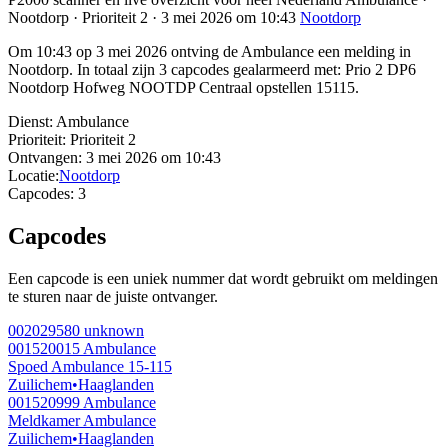
Nootdorp · Prioriteit 2 · 3 mei 2026 om 10:43
Nootdorp
Om 10:43 op 3 mei 2026 ontving de Ambulance een melding in
Nootdorp. In totaal zijn 3 capcodes gealarmeerd met: Prio 2 DP6
Nootdorp Hofweg NOOTDP Centraal opstellen 15115.
Dienst:
Ambulance
Prioriteit:
Prioriteit 2
Ontvangen:
3 mei 2026 om 10:43
Locatie:
Nootdorp
Capcodes:
3
Capcodes
Een capcode is een uniek nummer dat wordt gebruikt om meldingen
te sturen naar de juiste ontvanger.
002029580
unknown
001520015
Ambulance
Spoed Ambulance 15-115
Zuilichem
•
Haaglanden
001520999
Ambulance
Meldkamer Ambulance
Zuilichem
•
Haaglanden