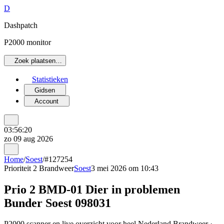
D
Dashpatch
P2000 monitor
Zoek plaatsen…
Statistieken
Gidsen
Account
03:56:20
zo 09 aug 2026
Home
/
Soest
/
#127254
Prioriteit 2
Brandweer
Soest
3 mei 2026 om 10:43
Prio 2 BMD-01 Dier in problemen
Bunder Soest 098031
P2000 scanner en live overzicht voor heel Nederland Brandweer ·