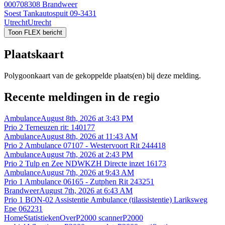
000708308
Brandweer
Soest Tankautospuit 09-3431
Utrecht
Utrecht
Toon FLEX bericht
Plaatskaart
Polygoonkaart van de gekoppelde plaats(en) bij deze melding.
Recente meldingen in de regio
Ambulance
August 8th, 2026 at 3:43 PM
Prio 2 Terneuzen rit: 140177
Ambulance
August 8th, 2026 at 11:43 AM
Prio 2 Ambulance 07107 - Westervoort Rit 244418
Ambulance
August 7th, 2026 at 2:43 PM
Prio 2 Tulp en Zee NDWKZH Directe inzet 16173
Ambulance
August 7th, 2026 at 9:43 AM
Prio 1 Ambulance 06165 - Zutphen Rit 243251
Brandweer
August 7th, 2026 at 6:43 AM
Prio 1 BON-02 Assistentie Ambulance (tilassistentie) Lariksweg
Epe 062231
Home
Statistieken
Over
P2000 scanner
P2000