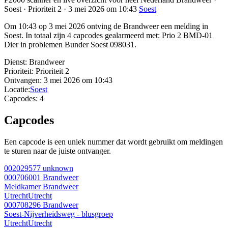
Soest · Prioriteit 2 · 3 mei 2026 om 10:43
Soest
Om 10:43 op 3 mei 2026 ontving de Brandweer een melding in
Soest. In totaal zijn 4 capcodes gealarmeerd met: Prio 2 BMD-01
Dier in problemen Bunder Soest 098031.
Dienst:
Brandweer
Prioriteit:
Prioriteit 2
Ontvangen:
3 mei 2026 om 10:43
Locatie:
Soest
Capcodes:
4
Capcodes
Een capcode is een uniek nummer dat wordt gebruikt om meldingen
te sturen naar de juiste ontvanger.
002029577
unknown
000706001
Brandweer
Meldkamer Brandweer
Utrecht
Utrecht
000708296
Brandweer
Soest-Nijverheidsweg - blusgroep
Utrecht
Utrecht