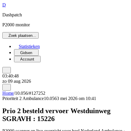
D
Dashpatch
P2000 monitor
Zoek plaatsen…
Statistieken
Gidsen
Account
03:40:48
zo 09 aug 2026
Home
/
10.056
/
#127252
Prioriteit 2
Ambulance
10.056
3 mei 2026 om 10:41
Prio 2 besteld vervoer Westduinweg
SGRAVH : 15226
P2000 scanner en live overzicht voor heel Nederland Ambulance ·