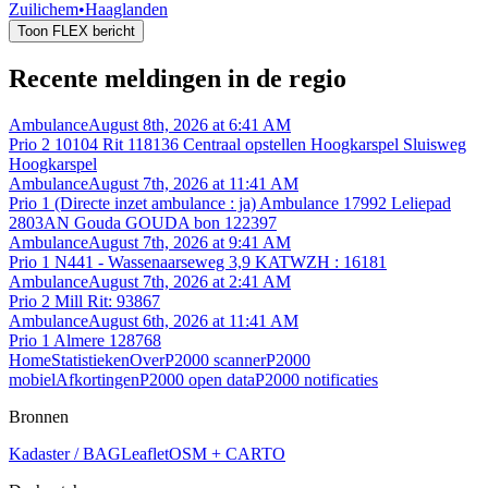
Zuilichem
•
Haaglanden
Toon FLEX bericht
Recente meldingen in de regio
Ambulance
August 8th, 2026 at 6:41 AM
Prio 2 10104 Rit 118136 Centraal opstellen Hoogkarspel Sluisweg
Hoogkarspel
Ambulance
August 7th, 2026 at 11:41 AM
Prio 1 (Directe inzet ambulance : ja) Ambulance 17992 Leliepad
2803AN Gouda GOUDA bon 122397
Ambulance
August 7th, 2026 at 9:41 AM
Prio 1 N441 - Wassenaarseweg 3,9 KATWZH : 16181
Ambulance
August 7th, 2026 at 2:41 AM
Prio 2 Mill Rit: 93867
Ambulance
August 6th, 2026 at 11:41 AM
Prio 1 Almere 128768
Home
Statistieken
Over
P2000 scanner
P2000
mobiel
Afkortingen
P2000 open data
P2000 notificaties
Bronnen
Kadaster / BAG
Leaflet
OSM + CARTO