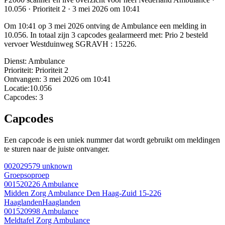
10.056 · Prioriteit 2 · 3 mei 2026 om 10:41
Om 10:41 op 3 mei 2026 ontving de Ambulance een melding in
10.056. In totaal zijn 3 capcodes gealarmeerd met: Prio 2 besteld
vervoer Westduinweg SGRAVH : 15226.
Dienst:
Ambulance
Prioriteit:
Prioriteit 2
Ontvangen:
3 mei 2026 om 10:41
Locatie:
10.056
Capcodes:
3
Capcodes
Een capcode is een uniek nummer dat wordt gebruikt om meldingen
te sturen naar de juiste ontvanger.
002029579
unknown
Groepsoproep
001520226
Ambulance
Midden Zorg Ambulance Den Haag-Zuid 15-226
Haaglanden
Haaglanden
001520998
Ambulance
Meldtafel Zorg Ambulance