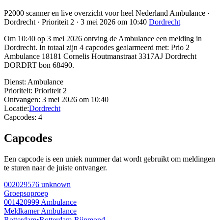
P2000 scanner en live overzicht voor heel Nederland Ambulance ·
Dordrecht · Prioriteit 2 · 3 mei 2026 om 10:40
Dordrecht
Om 10:40 op 3 mei 2026 ontving de Ambulance een melding in
Dordrecht. In totaal zijn 4 capcodes gealarmeerd met: Prio 2
Ambulance 18181 Cornelis Houtmanstraat 3317AJ Dordrecht
DORDRT bon 68490.
Dienst:
Ambulance
Prioriteit:
Prioriteit 2
Ontvangen:
3 mei 2026 om 10:40
Locatie:
Dordrecht
Capcodes:
4
Capcodes
Een capcode is een uniek nummer dat wordt gebruikt om meldingen
te sturen naar de juiste ontvanger.
002029576
unknown
Groepsoproep
001420999
Ambulance
Meldkamer Ambulance
Rotterdam
•
Rotterdam-Rijnmond