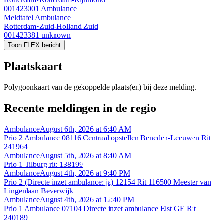
001423001
Ambulance
Meldtafel Ambulance
Rotterdam
•
Zuid-Holland Zuid
001423381
unknown
Toon FLEX bericht
Plaatskaart
Polygoonkaart van de gekoppelde plaats(en) bij deze melding.
Recente meldingen in de regio
Ambulance
August 6th, 2026 at 6:40 AM
Prio 2 Ambulance 08116 Centraal opstellen Beneden-Leeuwen Rit
241964
Ambulance
August 5th, 2026 at 8:40 AM
Prio 1 Tilburg rit: 138199
Ambulance
August 4th, 2026 at 9:40 PM
Prio 2 (Directe inzet ambulance: ja) 12154 Rit 116500 Meester van
Lingenlaan Beverwijk
Ambulance
August 4th, 2026 at 12:40 PM
Prio 1 Ambulance 07104 Directe inzet ambulance Elst GE Rit
240189