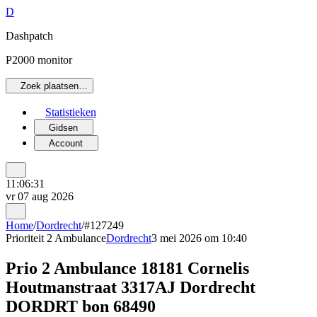
D
Dashpatch
P2000 monitor
Zoek plaatsen…
Statistieken
Gidsen
Account
11:06:31
vr 07 aug 2026
Home
/
Dordrecht
/
#127249
Prioriteit 2
Ambulance
Dordrecht
3 mei 2026 om 10:40
Prio 2 Ambulance 18181 Cornelis
Houtmanstraat 3317AJ Dordrecht
DORDRT bon 68490