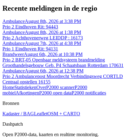
Recente meldingen in de regio
Ambulance
August 8th, 2026 at 3:38 PM
Prio 2 Eindhoven Rit: 94443
Ambulance
August 8th, 2026 at 1:38 PM
Prio 2 Achthovenerweg LEIDDP : 16173
Ambulance
August 7th, 2026 at 4:38 PM
Prio 1 Eindhoven Rit: 94131
Brandweer
August 6th, 2026 at 10:38 PM
Prio 2 BRT-05 Openbaar meldsysteem brandmelding
Groothandelsgebouw Geb. P4 Schaatsbaan Rotterdam 170631
Ambulance
August 6th, 2026 at 12:38 PM
Prio 2 Ambulancepost Moordrecht Verbindingsweg CORTLD
Centraal opstellen 16155
Home
Statistieken
Over
P2000 scanner
P2000
mobiel
Afkortingen
P2000 open data
P2000 notificaties
Bronnen
Kadaster / BAG
Leaflet
OSM + CARTO
Dashpatch
Open P2000-data, kaarten en realtime monitoring.