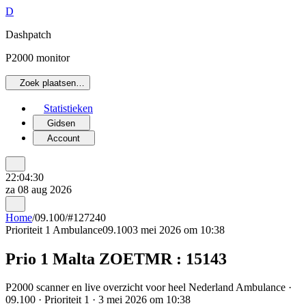
D
Dashpatch
P2000 monitor
Zoek plaatsen…
Statistieken
Gidsen
Account
22:04:30
za 08 aug 2026
Home
/
09.100
/
#127240
Prioriteit 1
Ambulance
09.100
3 mei 2026 om 10:38
Prio 1 Malta ZOETMR : 15143
P2000 scanner en live overzicht voor heel Nederland Ambulance ·
09.100 · Prioriteit 1 · 3 mei 2026 om 10:38