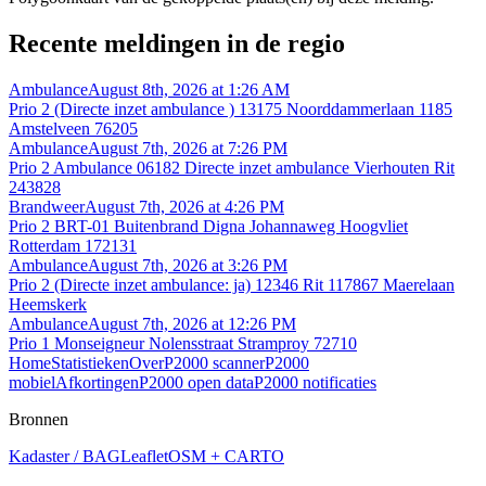
Recente meldingen in de regio
Ambulance
August 8th, 2026 at 1:26 AM
Prio 2 (Directe inzet ambulance ) 13175 Noorddammerlaan 1185
Amstelveen 76205
Ambulance
August 7th, 2026 at 7:26 PM
Prio 2 Ambulance 06182 Directe inzet ambulance Vierhouten Rit
243828
Brandweer
August 7th, 2026 at 4:26 PM
Prio 2 BRT-01 Buitenbrand Digna Johannaweg Hoogvliet
Rotterdam 172131
Ambulance
August 7th, 2026 at 3:26 PM
Prio 2 (Directe inzet ambulance: ja) 12346 Rit 117867 Maerelaan
Heemskerk
Ambulance
August 7th, 2026 at 12:26 PM
Prio 1 Monseigneur Nolensstraat Stramproy 72710
Home
Statistieken
Over
P2000 scanner
P2000
mobiel
Afkortingen
P2000 open data
P2000 notificaties
Bronnen
Kadaster / BAG
Leaflet
OSM + CARTO