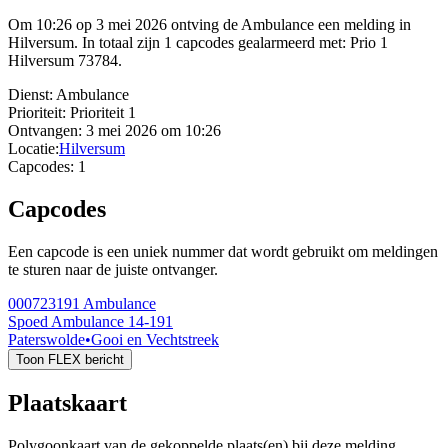
Om 10:26 op 3 mei 2026 ontving de Ambulance een melding in
Hilversum. In totaal zijn 1 capcodes gealarmeerd met: Prio 1
Hilversum 73784.
Dienst:
Ambulance
Prioriteit:
Prioriteit 1
Ontvangen:
3 mei 2026 om 10:26
Locatie:
Hilversum
Capcodes:
1
Capcodes
Een capcode is een uniek nummer dat wordt gebruikt om meldingen
te sturen naar de juiste ontvanger.
000723191
Ambulance
Spoed Ambulance 14-191
Paterswolde
•
Gooi en Vechtstreek
Toon FLEX bericht
Plaatskaart
Polygoonkaart van de gekoppelde plaats(en) bij deze melding.