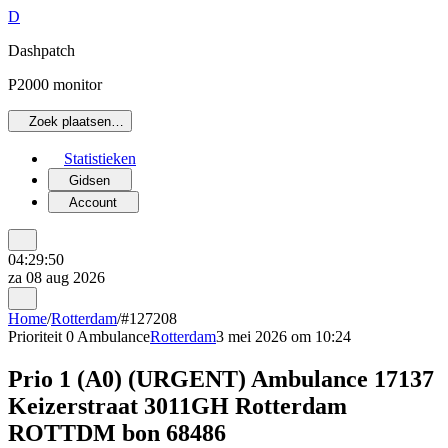
D
Dashpatch
P2000 monitor
Zoek plaatsen…
Statistieken
Gidsen
Account
04:29:50
za 08 aug 2026
Home
/
Rotterdam
/
#127208
Prioriteit 0
Ambulance
Rotterdam
3 mei 2026 om 10:24
Prio 1 (A0) (URGENT) Ambulance 17137
Keizerstraat 3011GH Rotterdam
ROTTDM bon 68486