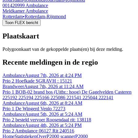
001420999
Ambulance
Meldkamer Ambulance
Rotterdam
•
Rotterdam-Rijnmond
Toon FLEX bericht
Plaatskaart
Polygoonkaart van de gekoppelde plaats(en) bij deze melding.
Recente meldingen in de regio
Ambulance
August 7th, 2026 at 4:24 PM
Prio 2 Hoefkade SGRAVH : 15121
Brandweer
August 7th, 2026 at 11:24 AM
Prio 1 BOB-02 brand bos (Uitbr.: hoog) De Gagelvelden Casteren
225192 225194 225166 225086 221541 225044 222141
Ambulance
August 6th, 2026 at 8:24 AM
Prio 1 De Wingerd Venlo 72273
Ambulance
August 5th, 2026 at 5:24 AM
Prio 2 besteld vervoer Roosendaal rit: 138118
Ambulance
August 4th, 2026 at 5:24 PM
Prio 2 Ambulance 06127 Rit 240516
Home
Statistieken
Over
P2000 scanner
P2000