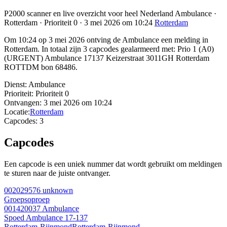
P2000 scanner en live overzicht voor heel Nederland Ambulance ·
Rotterdam · Prioriteit 0 · 3 mei 2026 om 10:24
Rotterdam
Om 10:24 op 3 mei 2026 ontving de Ambulance een melding in
Rotterdam. In totaal zijn 3 capcodes gealarmeerd met: Prio 1 (A0)
(URGENT) Ambulance 17137 Keizerstraat 3011GH Rotterdam
ROTTDM bon 68486.
Dienst:
Ambulance
Prioriteit:
Prioriteit 0
Ontvangen:
3 mei 2026 om 10:24
Locatie:
Rotterdam
Capcodes:
3
Capcodes
Een capcode is een uniek nummer dat wordt gebruikt om meldingen
te sturen naar de juiste ontvanger.
002029576
unknown
Groepsoproep
001420037
Ambulance
Spoed Ambulance 17-137
Rotterdam-Rijnmond
Rotterdam-Rijnmond